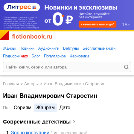
Жанры
Новинки
Аудиокниги
Вебтуны
Бесплатные книги
Подборки
Блог
Популярное
Черновики
Главная
Авторы
Иван Владимирович Старостин
Иван Владимирович Старостин
Сериям
Жанрам
Дате
По:
современные детективы
1.
Зерно коррупции
(тип: электронная)