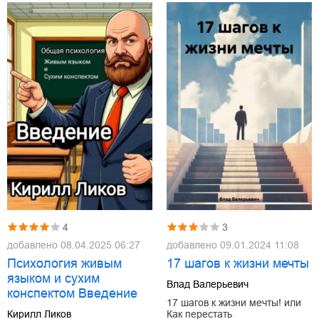
4
3
добавлено
08.04.2025 06:27
добавлено
09.01.2024 11:08
Психология живым
17 шагов к жизни мечты
языком и сухим
Влад Валерьевич
конспектом Введение
17 шагов к жизни мечты! или
Кирилл Ликов
Как перестать