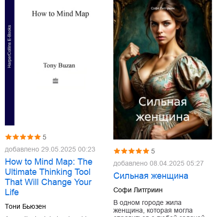
5
добавлено
29.05.2025 00:23
5
How to Mind Map: The
добавлено
08.04.2025 05:27
Ultimate Thinking Tool
Сильная женщина
That Will Change Your
Софи Литгриин
Life
В одном городе жила
Тони Бьюзен
женщина, которая могла