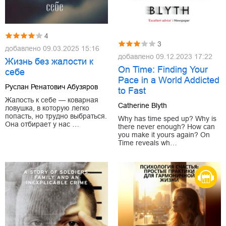
4
3
добавлено
09.03.2025 15:16
добавлено
09.12.2023 17:22
Жизнь без жалости к
On Time: Finding Your
себе
Pace in a World Addicted
Руслан Ренатович Абузяров
to Fast
Жалость к себе — коварная
Catherine Blyth
ловушка, в которую легко
попасть, но трудно выбраться.
Why has time sped up? Why is
Она отбирает у нас …
there never enough? How can
you make it yours again? On
Time reveals wh…