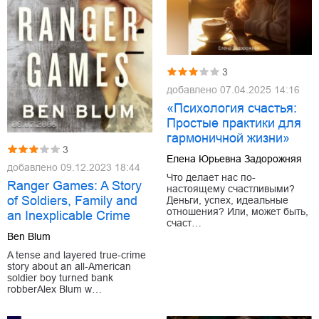
3
добавлено
07.04.2025 14:16
«Психология счастья:
Простые практики для
гармоничной жизни»
3
Елена Юрьевна Задорожняя
добавлено
09.12.2023 18:44
Что делает нас по-
Ranger Games: A Story
настоящему счастливыми?
of Soldiers, Family and
Деньги, успех, идеальные
отношения? Или, может быть,
an Inexplicable Crime
счаст…
Ben Blum
A tense and layered true-crime
story about an all-American
soldier boy turned bank
robberAlex Blum w…