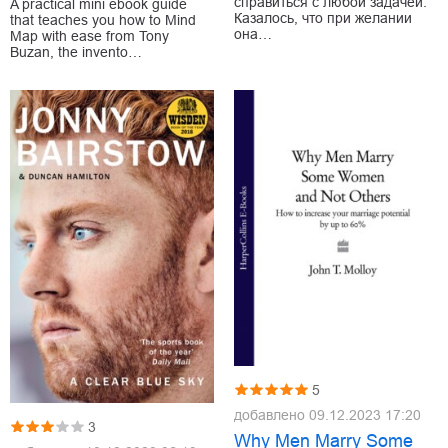
справиться с любой задачей.
A practical mini ebook guide
Казалось, что при желании
that teaches you how to Mind
она…
Map with ease from Tony
Buzan, the invento…
5
добавлено
09.12.2023 17:20
3
Why Men Marry Some