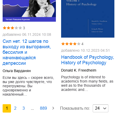
3
добавлено
06.11.2024 10:08
Сил нет. 12 шагов по
4
выходу из выгорания,
добавлено
10.12.2023 04:51
бессилия и
Handbook of Psychology,
начинающейся
History of Psychology
депрессии
Donald K. Freedheim
Ольга Варданян
Psychology is of interest to
Если вы здесь – скорее всего,
academics from many fields, as
вы уже долго чувствуете, что
well as to the thousands of
перегружены. Вы
academic and…
одновременно и
накаленный…
1
2
3
...
889
Показывать по:
24