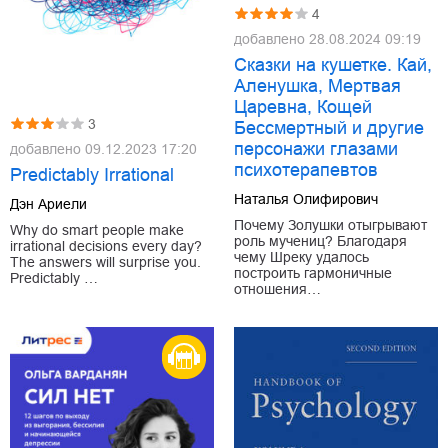
4
добавлено
28.08.2024 09:19
Сказки на кушетке. Кай,
Аленушка, Мертвая
Царевна, Кощей
3
Бессмертный и другие
персонажи глазами
добавлено
09.12.2023 17:20
психотерапевтов
Predictably Irrational
Наталья Олифирович
Дэн Ариели
Почему Золушки отыгрывают
Why do smart people make
роль мучениц? Благодаря
irrational decisions every day?
чему Шреку удалось
The answers will surprise you.
построить гармоничные
Predictably …
отношения…