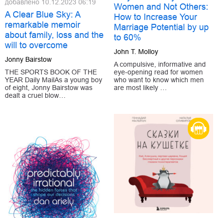
добавлено
10.12.2023 06:19
Women and Not Others:
A Clear Blue Sky: A
How to Increase Your
remarkable memoir
Marriage Potential by up
about family, loss and the
to 60%
will to overcome
John T. Molloy
Jonny Bairstow
A compulsive, informative and
eye-opening read for women
THE SPORTS BOOK OF THE
who want to know which men
YEAR Daily MailAs a young boy
are most likely …
of eight, Jonny Bairstow was
dealt a cruel blow…