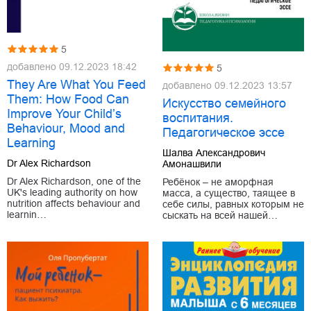
5
добавлено
09.12.2023 18:42
5
They Are What You Feed
добавлено
09.12.2023 13:57
Them: How Food Can
Искусство семейного
Improve Your Child’s
воспитания.
Behaviour, Mood and
Педагогическое эссе
Learning
Шалва Александрович
Dr Alex Richardson
Амонашвили
Dr Alex Richardson, one of the
Ребёнок – не аморфная
UK's leading authority on how
масса, а существо, таящее в
nutrition affects behaviour and
себе силы, равных которым не
learnin…
сыскать на всей нашей…