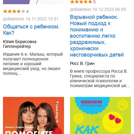
5
добавлено
10.12.2023 06:09
4
Взрывной ребенок.
добавлено
14.11.2023 13:31
Новый подход к
Общаться с ребенком.
пониманию и
Как?
воспитанию легко
раздражимых,
Юлия Борисовна
Гиппенрейтер
хронически
несговорчивых детей
Издание 6-е. Малыш, который
получает полноценное
Росс В. Грин
питание и хороший
медицинский уход, но лишен
В книге профессора Росса В.
полноц…
Грина, специалиста по
клинической психологии и
психиатрии медицинской шк…