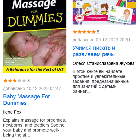
5
добавлено
09.12.2023 20:51
Учимся писать и
развиваем речь
Олеся Станиславовна Жукова
В этой книге вы найдете
простые и увлекательные
3
задания, предназначенные
для занятий с детьми
добавлено
10.12.2023 04:47
раннег…
Baby Massage For
Dummies
Ilene Fox
Explains massage for preemies,
newborns, and toddlers Soothe
your baby and promote well-
being the al…