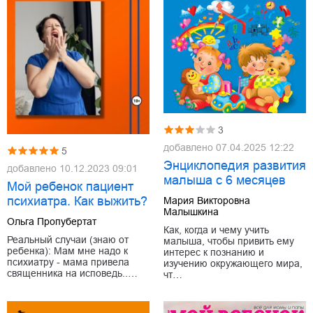
3
добавлено
07.04.2025 12:22
5
Энциклопедия развития
добавлено
10.12.2023 09:01
малыша с 6 месяцев
Мой ребенок пациент
психиатра. Как выжить?
Мария Викторовна
Малышкина
Ольга Пропубертат
Как, когда и чему учить
Реальный случаи (знаю от
малыша, чтобы привить ему
ребенка): Мам мне надо к
интерес к познанию и
психиатру - мама привела
изучению окружающего мира,
священника на исповедь..…
чт…