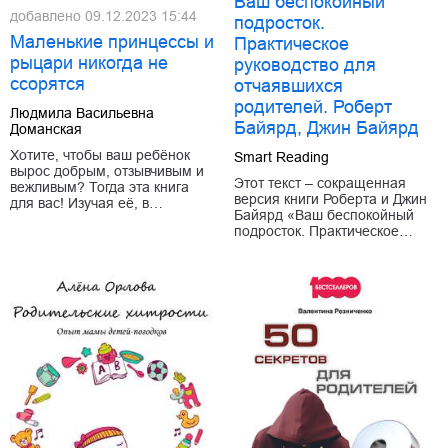
Ваш беспокойный
добавлено
09.12.2023 15:44
подросток.
Маленькие принцессы и
Практическое
рыцари никогда не
руководство для
ссорятся
отчаявшихся
родителей. Роберт
Людмила Васильевна
Байярд, Джин Байярд
Доманская
Хотите, чтобы ваш ребёнок
Smart Reading
вырос добрым, отзывчивым и
Этот текст – сокращенная
вежливым? Тогда эта книга
версия книги Роберта и Джин
для вас! Изучая её, в…
Байярд «Ваш беспокойный
подросток. Практическое…