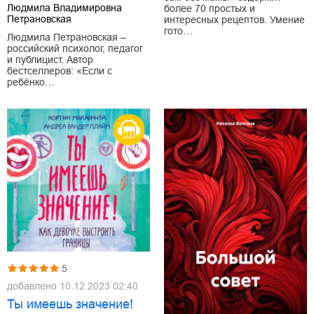
Людмила Владимировна
более 70 простых и
Петрановская
интересных рецептов. Умение
гото…
Людмила Петрановская –
российский психолог, педагог
и публицист. Автор
бестселлеров: «Если с
ребёнко…
5
добавлено
10.12.2023 02:40
Ты имеешь значение!