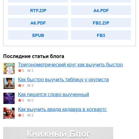
RTF.ZIP
A4.PDF
A6.PDF
FB2.ZIP
EPUB
FB3
Последние статьи блога
Тригонометрический круг как выучить быстро
5
3
Как быстро выучить таблицу у окулиста
4
3
Как пишется слово выученный
5
0
Как выучить авада кедавра в хогвартс
5
3
Книжный Блог