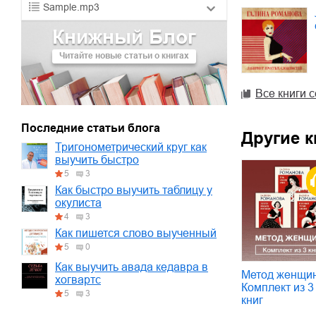
Sample.mp3
Книжный Блог
01.mp3
30:10
Читайте новые статьи о книгах
02.mp3
25:50
03.mp3
20:00
Все книги 
Последние статьи блога
Другие к
Тригонометрический круг как
выучить быстро
5
3
Как быстро выучить таблицу у
окулиста
4
3
Как пишется слово выученный
5
0
Как выучить авада кедавра в
Метод женщи
хогвартс
Комплект из 3
5
3
книг