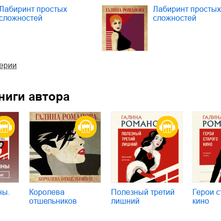
Лабиринт простых
Лабиринт простых
сложностей
сложностей
серии
ниги автора
ны.
Королева
Полезный третий
Герои с
отшельников
лишний
кино