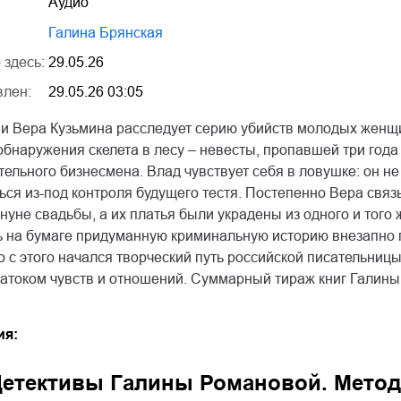
Аудио
Галина Брянская
 здесь:
29.05.26
влен:
29.05.26 03:05
и Вера Кузьмина расследует серию убийств молодых женщин
обнаружения скелета в лесу – невесты, пропавшей три года 
ельного бизнесмена. Влад чувствует себя в ловушке: он не
ся из-под контроля будущего тестя. Постепенно Вера связ
нуне свадьбы, а их платья были украдены из одного и тог
ь на бумаге придуманную криминальную историю внезапно п
 с этого начался творческий путь российской писательниц
атоком чувств и отношений. Суммарный тираж книг Галины
ия:
Детективы Галины Романовой. Мето