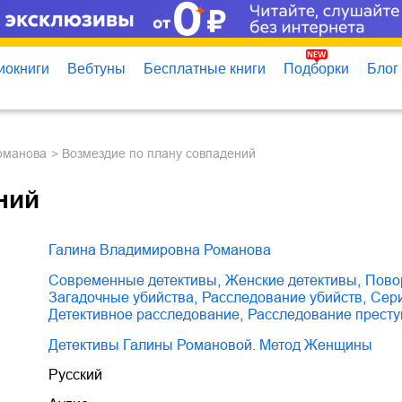
иокниги
Вебтуны
Бесплатные книги
Подборки
Блог
оманова
Возмездие по плану совпадений
ний
Галина Владимировна Романова
современные детективы
,
женские детективы
,
пов
загадочные убийства
,
расследование убийств
,
се
детективное расследование
,
расследование прест
Детективы Галины Романовой. Метод Женщины
Русский