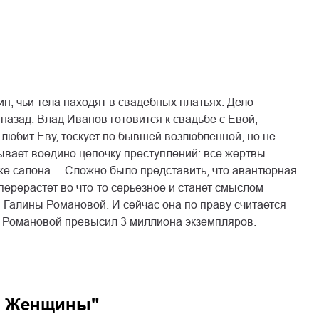
, чьи тела находят в свадебных платьях. Дело
назад. Влад Иванов готовится к свадьбе с Евой,
 любит Еву, тоскует по бывшей возлюбленной, но не
ывает воедино цепочку преступлений: все жертвы
о же салона… Сложно было представить, что авантюрная
ерерастет во что-то серьезное и станет смыслом
ы Галины Романовой. И сейчас она по праву считается
 Романовой превысил 3 миллиона экземпляров.
д Женщины"