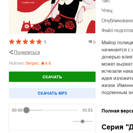
Тип:
Чтец:
Опубликовано
Файл подгото
5
0
Майор полици
начинается с 
Поделиться
дочерью влият
Рейтинг
Литрес
:
4.6
может вырвать
исчезали нака
СКАЧАТЬ
идея изложит
жизни. Именно
подлинным зн
CКАЧАТЬ MP3
00:00
10:53
Полная верс
Серия "