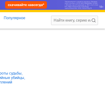
Популярное
ороты судьбы
,
рийные убийцы
,
уплений