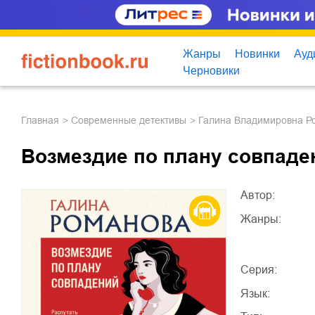
Жанры
Новинки
Ауд
Черновики
Главная
современные детективы
Галина Владимировна Р
Возмездие по плану совпаде
Автор:
Жанры:
Серия:
Язык: