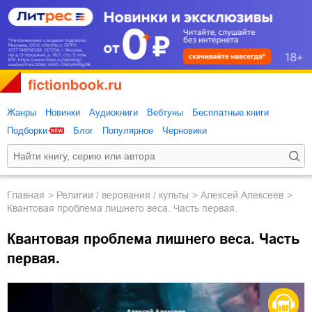
Жанры
Новинки
Аудиокниги
Вебтуны
Бесплатные книги
Подборки
Блог
Популярное
Черновики
Главная
религии / верования / культы
Алексей Алексеев
Квантовая проблема лишнего веса. Часть первая.
Квантовая проблема лишнего веса. Часть
первая.