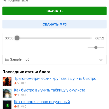
Поделиться
СКАЧАТЬ
CКАЧАТЬ MP3
00:00
06:52
Sample.mp3
01.mp3
30:10
Последние статьи блога
02.mp3
25:50
Тригонометрический круг как выучить быстро
5
3
03.mp3
20:00
Как быстро выучить таблицу у окулиста
4
3
Как пишется слово выученный
5
0