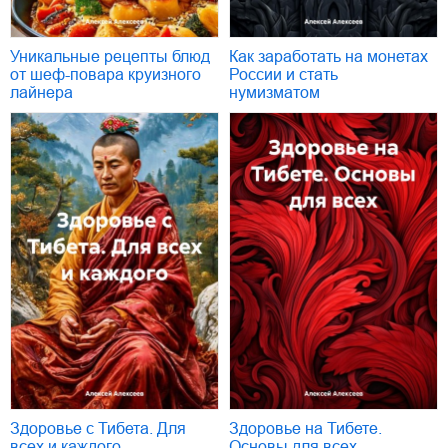
Уникальные рецепты блюд
Как заработать на монетах
от шеф-повара круизного
России и стать
лайнера
нумизматом
Здоровье с Тибета. Для
Здоровье на Тибете.
всех и каждого
Основы для всех