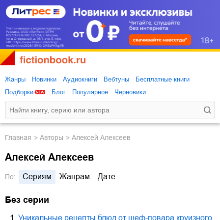
Жанры
Новинки
Аудиокниги
Вебтуны
Бесплатные книги
Подборки
Блог
Популярное
Черновики
Главная
Авторы
Алексей Алексеев
Алексей Алексеев
Сериям
Жанрам
Дате
По:
Без серии
1.
Уникальные рецепты блюд от шеф-повара круизного