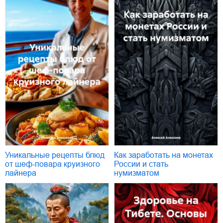
Уникальные рецепты блюд
Как заработать на монетах
от шеф-повара круизного
России и стать
лайнера
нумизматом