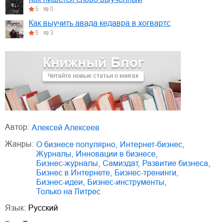
5
0
Как выучить авада кедавра в хогвартс
5
3
Книжный Блог
Читайте новые статьи о книгах
Автор:
Алексей Алексеев
Жанры:
о бизнесе популярно
,
интернет-бизнес
,
журналы
,
инновации в бизнесе
,
бизнес-журналы
,
Самиздат
,
развитие бизнеса
,
бизнес в Интернете
,
бизнес-тренинги
,
бизнес-идеи
,
бизнес-инструменты
,
только на Литрес
Язык:
Русский