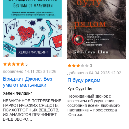
5
3
добавлено
14.11.2023 13:26
добавлено
04.04.2025 12:02
Бриджит Джонс. Без
Я буду рядом
ума от мальчишки
Кун-Суук Шин
Хелен Филдинг
Неожиданный звонок с
известием об ухудшении
НЕЗАКОННОЕ ПОТРЕБЛЕНИЕ
состояния всеми любимого
НАРКОТИЧЕСКИХ СРЕДСТВ,
наставника – профессора
ПСИХОТРОПНЫХ ВЕЩЕСТВ,
Юна зас…
ИХ АНАЛОГОВ ПРИЧИНЯЕТ
ВРЕД ЗДОРО…