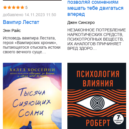
позволяй сомнениям
мешать тебе двигаться
5
вперед
добавлено
14.11.2023 11:50
Вампир Лестат
Джен Синсеро
НЕЗАКОННОЕ ПОТРЕБЛЕНИЕ
Энн Райс
НАРКОТИЧЕСКИХ СРЕДСТВ,
Исповедь вампира Лестата,
ПСИХОТРОПНЫХ ВЕЩЕСТВ,
героя «Вампирских хроник»,
ИХ АНАЛОГОВ ПРИЧИНЯЕТ
пытающегося отыскать истоки
ВРЕД ЗДОРО…
своего вечного суще…