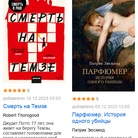
5
добавлено
10.12.2023 03:03
5
Смерть на Темзе
добавлено
09.12.2023 13:05
Парфюмер. История
Robert Thorogood
одного убийцы
Джудит Поттс 77 лет, она
живет на берегу Темзы,
Патрик Зюскинд
составляет головоломки для
Блистательный и загадочный
газет и наслаждается своб…