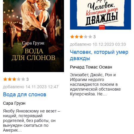
3
добавлено
10.12.2023 03:33
Человек, который умер
дважды
Ричард Томас Осман
Элизабет, Джойс, Рон и
3
Ибрагим недолго
наслаждаются покоем в
добавлено
14.11.2023 12:47
идиллической обстановке
Вода для слонов
Куперсчейза. Не…
Сара Груэн
Якобу Янковскому не везет –
нищий, потерявший
родителей, без работы, он
вынужден скитаться по
Америк…