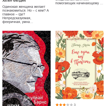
Хелен Филдинг
помогающих начинающему …
Одинокая женщина желает
познакомиться. Но – с кем? А
главное – где?
Непредсказуемая,
фееричная, умна…
3