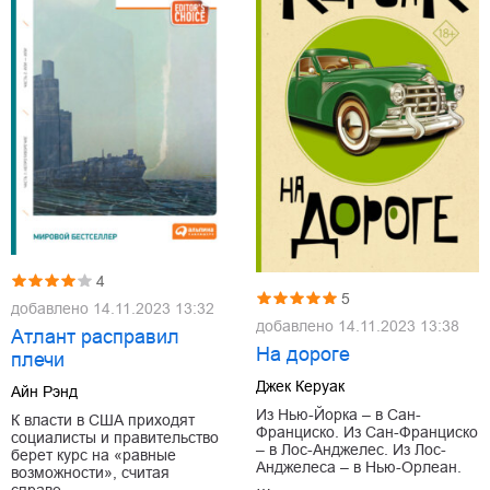
4
5
добавлено
14.11.2023 13:32
добавлено
14.11.2023 13:38
Атлант расправил
На дороге
плечи
Джек Керуак
Айн Рэнд
Из Нью-Йорка – в Сан-
К власти в США приходят
Франциско. Из Сан-Франциско
социалисты и правительство
– в Лос-Анджелес. Из Лос-
берет курс на «равные
Анджелеса – в Нью-Орлеан.
возможности», считая
…
справе…