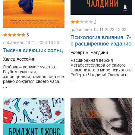
2
добавлено
14.11.2023 13:33
5
Психология влияния. 7-
добавлено
14.11.2023 13:33
е расширенное издание
Тысяча сияющих солнц
Роберт Б. Чалдини
Халед Хоссейни
Расширенная версия
мегабестселлера от самого
Любовь – великое чувство.
знаменитого в мире психолога
Глубоко укрытая,
Роберта Чалдини! Опираясь
запрещенная, тайная, она все
…
равно дождется своего часа.
…