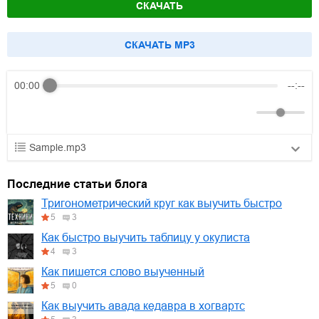
СКАЧАТЬ
CКАЧАТЬ MP3
00:00
--:--
Sample.mp3
01.mp3
30:10
Последние статьи блога
02.mp3
25:50
Тригонометрический круг как выучить быстро
5
3
03.mp3
20:00
Как быстро выучить таблицу у окулиста
4
3
Как пишется слово выученный
5
0
Как выучить авада кедавра в хогвартс