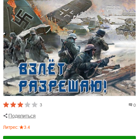
3
0
Поделиться
Литрес
:
3.4