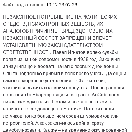
Файл подготовлен:
10.12.23 02:26
НЕЗАКОННОЕ ПОТРЕБЛЕНИЕ НАРКОТИЧЕСКИХ
СРЕДСТВ, ПСИХОТРОПНЫХ ВЕЩЕСТВ, ИХ
АНАЛОГОВ ПРИЧИНЯЕТ ВРЕД ЗДОРОВЬЮ, ИХ
НЕЗАКОННЫЙ ОБОРОТ ЗАПРЕЩЕН И ВЛЕЧЕТ
УСТАНОВЛЕННУЮ ЗАКОНОДАТЕЛЬСТВОМ
ОТВЕТСТВЕННОСТЬ Павел Игнатов волею судьбы
попал из нашей современности в 1938 год. Закончил
авиаучилище и воевать начал с первых дней войны.
Опыта нет, только прибыл в полк после учебы. Да еще и
самолет морально устаревший – СБ. Был сбит,
ухитрился выжить и к своим вернуться. После ранения
перегонял бомбардировщики на трассе АлСиб, ленд-
лизовские «дугласы». Потом и воевал на таком, в
варианте торпедоносца на Балтике. Потери среди
летчиков полка больше, чем среди штурмовиков или
истребителей. А как закончилась война, сразу
демобилизовали. Как же – на временно оккупированной