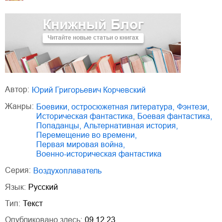
Книжный Блог
Читайте новые статьи о книгах
Автор:
Юрий Григорьевич Корчевский
Жанры:
боевики, остросюжетная литература
,
фэнтези
,
историческая фантастика
,
боевая фантастика
,
попаданцы
,
альтернативная история
,
перемещение во времени
,
Первая мировая война
,
военно-историческая фантастика
Серия:
Воздухоплаватель
Язык:
Русский
Тип:
Текст
Опубликовано здесь:
09.12.23