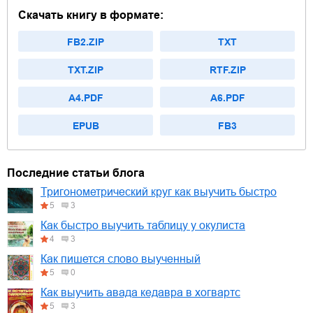
Скачать книгу в формате:
FB2.ZIP
TXT
TXT.ZIP
RTF.ZIP
A4.PDF
A6.PDF
EPUB
FB3
Последние статьи блога
Тригонометрический круг как выучить быстро
5
3
Как быстро выучить таблицу у окулиста
4
3
Как пишется слово выученный
5
0
Как выучить авада кедавра в хогвартс
5
3