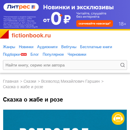
Жанры
Новинки
Аудиокниги
Вебтуны
Бесплатные книги
Подборки
Блог
Популярное
Черновики
Главная
сказки
Всеволод Михайлович Гаршин
Сказка о жабе и розе
Сказка о жабе и розе