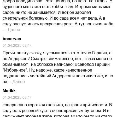
Добро победило зло. Роза погибла, но не от лап жабы. У
чудесного мальчика есть хобби - сад. И кроме мальчика
садом никто не занимается. И вот он заболел
смертельной болезнью. И до сада всем нет дела. А в
саду распустилась прекрасная роза. А тут вонючая жаба
…
Далее
boservas
01.04.2025 08:14
Прочитав эту сказку, я усомнился: а это точно Гаршин, а
не Андерсен? Смотрю внимательно, нет - глаза меня не
обманывают - на обложке написано: Всеволод Гаршин
"Избранное". Ну, надо же, какое качественное
подражание - чистейший Андерсен и по стилистике, и по
на…
Далее
Marikk
01.04.2025 08:14
совершенно короткая сказочка, на грани притчевости. В
саду есть розовый куст в очень красивым бутоном. И в
саду живет злобная жаба, которая во что бы то ни стало