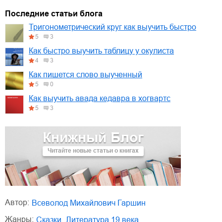
01.mp3
30:10
Последние статьи блога
02.mp3
25:50
Тригонометрический круг как выучить быстро
5
3
03.mp3
20:00
Как быстро выучить таблицу у окулиста
4
3
Как пишется слово выученный
5
0
Как выучить авада кедавра в хогвартс
5
3
Книжный Блог
Читайте новые статьи о книгах
Автор:
Всеволод Михайлович Гаршин
Жанры:
сказки
,
литература 19 века
,