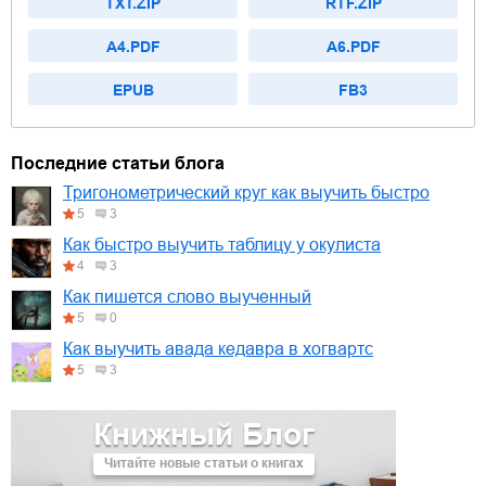
TXT.ZIP
RTF.ZIP
A4.PDF
A6.PDF
EPUB
FB3
Последние статьи блога
Тригонометрический круг как выучить быстро
5
3
Как быстро выучить таблицу у окулиста
4
3
Как пишется слово выученный
5
0
Как выучить авада кедавра в хогвартс
5
3
Книжный Блог
Читайте новые статьи о книгах