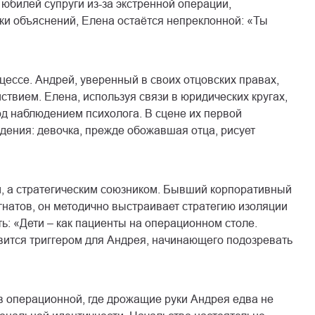
юбилей супруги из-за экстренной операции,
ки объяснений, Елена остаётся непреклонной: «Ты
ессе. Андрей, уверенный в своих отцовских правах,
твием. Елена, используя связи в юридических кругах,
од наблюдением психолога. В сцене их первой
дения: девочка, прежде обожавшая отца, рисует
м, а стратегическим союзником. Бывший корпоративный
натов, он методично выстраивает стратегию изоляции
ть: «Дети – как пациенты на операционном столе.
вится триггером для Андрея, начинающего подозревать
в операционной, где дрожащие руки Андрея едва не