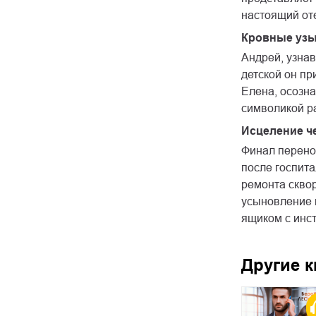
настоящий от
Кровные узы
Андрей, узнав
детской он пр
Елена, осозн
символикой р
Исцеление ч
Финал перенос
после госпит
ремонта скво
усыновление 
ящиком с инс
Другие к