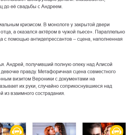
ц до её свадьбы с Андреем.
циальным кризисом. В монологе у закрытой двери
 отца, а оказался актёром в чужой пьесе». Параллельно
а с помощью антидепрессантов – сцена, наполненная
ья. Андрей, получивший полную опеку над Алисой
ь девочке правду. Метафоричная сцена совместного
нным визитом Вероники с документами на
азывает их руки, случайно соприкоснувшиеся над
й из взаимного сострадания.