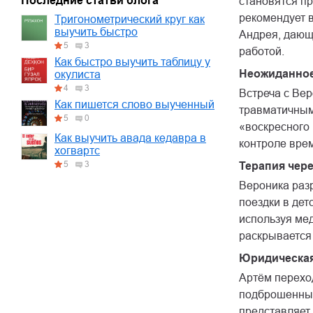
Последние статьи блога
становятся п
рекомендует 
Тригонометрический круг как
выучить быстро
Андрея, дающ
5
3
работой.
Как быстро выучить таблицу у
Неожиданное
окулиста
4
3
Встреча с Вер
Как пишется слово выученный
травматичным
5
0
«воскресного 
Как выучить авада кедавра в
контроле врем
хогвартс
5
3
Терапия чере
Вероника раз
поездки в дет
используя ме
раскрывается 
Юридическая
Артём перехо
подброшенным
представляет