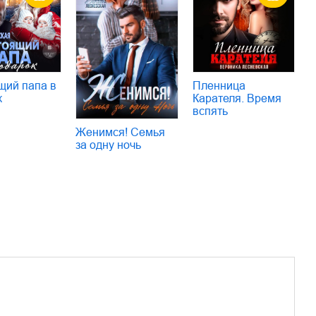
щий папа в
Пленница
к
Карателя. Время
вспять
Женимся! Семья
за одну ночь