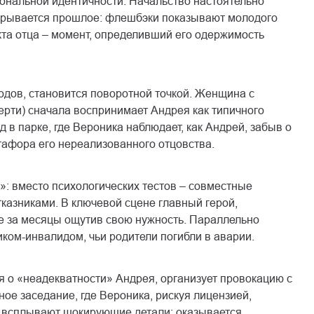
иональной идентичности. Начальство настоятельно
аскрывается прошлое: флешбэки показывают молодого
та отца – момент, определивший его одержимость
одов, становится поворотной точкой. Женщина с
ти) сначала воспринимает Андрея как типичного
в парке, где Вероника наблюдает, как Андрей, забыв о
тафора его нереализованного отцовства.
: вместо психологических тестов – совместные
тказниками. В ключевой сцене главный герой,
ые за месяцы ощутив свою нужность. Параллельно
иком-инвалидом, чьи родители погибли в аварии.
я о «неадекватности» Андрея, организует провокацию с
е заседание, где Вероника, рискуя лицензией,
а всплывают шокирующие детали: оказывается,