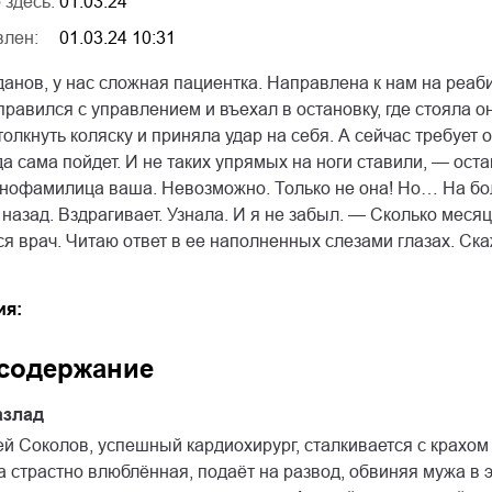
 здесь:
01.03.24
влен:
01.03.24 10:31
данов, у нас сложная пациентка. Направлена к нам на реа
правился с управлением и въехал в остановку, где стояла 
толкнуть коляску и приняла удар на себя. А сейчас требует
да сама пойдет. И не таких упрямых на ноги ставили, — ос
днофамилица ваша. Невозможно. Только не она! Но… На бо
 назад. Вздрагивает. Узнала. И я не забыл. — Сколько мес
я врач. Читаю ответ в ее наполненных слезами глазах. Скаж
ия:
 содержание
азлад
й Соколов, успешный кардиохирург, сталкивается с крахом 
а страстно влюблённая, подаёт на развод, обвиняя мужа в 