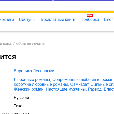
иокниги
Вебтуны
Бесплатные книги
Подборки
Блог
й папа. Любовь не лечится
ится
Вероника Лесневская
любовные романы
,
современные любовные рома
короткие любовные романы
,
Самиздат
,
сильные с
женский роман
,
настоящие мужчины
,
развод
,
вла
Русский
Текст