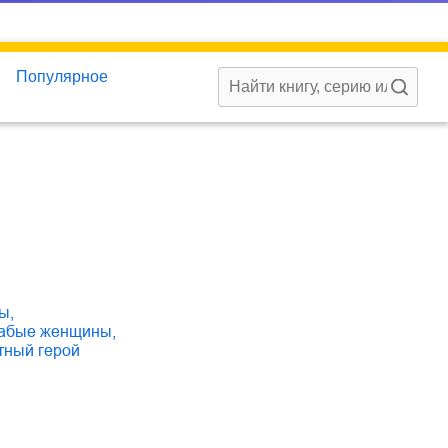
Популярное
ны
,
лабые женщины
,
стный герой