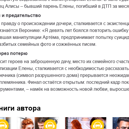
ец Алисы – бывший парень Елены, погибший в ДТП за меся
 и предательство
 правду о происхождении дочери, сталкивается с экзистен
изнаётся Веронике: «Я девять лет боялся повторить ошибку
авшая манипуляции Артёма, предпринимает попытку суицид
азбитых семейных фото и сожжённых писем.
ерез потерю
ит героев на заброшенную дачу, место их семейного счаст
ализации Елены, сталкивается с необходимостью рассказат
речника (символ разрушенного дома) прерывается неожида
племянника. Финал остаётся открытым: последний кадр пок
трументами, – намёк на возможность новой любви, выросше
ниги автора