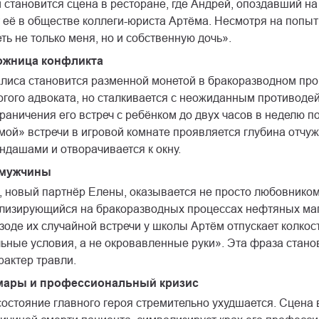
становится сцена в ресторане, где Андрей, опоздавший на 
 её в обществе коллеги-юриста Артёма. Несмотря на попыт
ть не только меня, но и собственную дочь».
ложница конфликта
лиса становится разменной монетой в бракоразводном проц
гого адвоката, но сталкивается с неожиданным противодейс
раничения его встреч с ребёнком до двух часов в неделю п
ой» встречи в игровой комнате проявляется глубина отчуж
ндашами и отворачивается к окну.
 мужчины
, новый партнёр Елены, оказывается не просто любовнико
ализирующийся на бракоразводных процессах нефтяных маг
зоде их случайной встречи у школы Артём отпускает колкос
ьные условия, а не окровавленные руки». Эта фраза стано
рактер травли.
ары и профессиональный кризис
остояние главного героя стремительно ухудшается. Сцена 