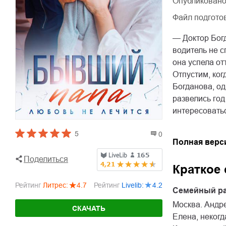
Опубликовано
Файл подгото
— Доктор Бог
водитель не с
она успела от
Отпустим, ког
Богданова, о
развелись год
интересоватьс
5
0
Полная верс
Поделиться
Краткое
Рейтинг
Литрес
:
4.7
Рейтинг
Livelib
:
4.2
Семейный р
Москва. Андре
СКАЧАТЬ
Елена, некогд