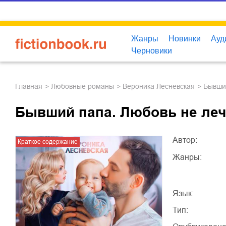
Жанры
Новинки
Ауд
Черновики
Главная
любовные романы
Вероника Лесневская
Бывши
Бывший папа. Любовь не леч
Автор:
Краткое содержание
Жанры:
Язык:
Тип: