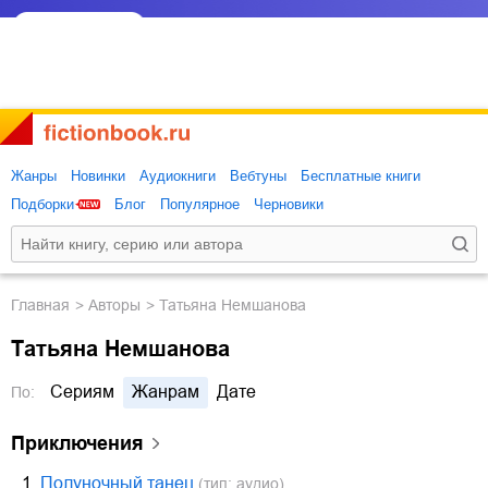
Жанры
Новинки
Аудиокниги
Вебтуны
Бесплатные книги
Подборки
Блог
Популярное
Черновики
Главная
Авторы
Татьяна Немшанова
Татьяна Немшанова
Сериям
Жанрам
Дате
По:
приключения
1.
Полуночный танец
(тип: аудио)