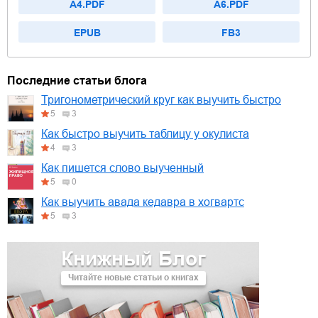
A4.PDF
A6.PDF
EPUB
FB3
Последние статьи блога
Тригонометрический круг как выучить быстро
5
3
Как быстро выучить таблицу у окулиста
4
3
Как пишется слово выученный
5
0
Как выучить авада кедавра в хогвартс
5
3
Книжный Блог
Читайте новые статьи о книгах