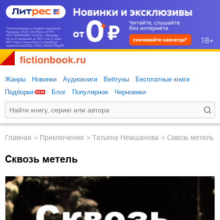
Жанры
Новинки
Аудиокниги
Вебтуны
Бесплатные книги
Подборки
Блог
Популярное
Черновики
Главная
приключения
Татьяна Немшанова
Сквозь метель
Сквозь метель