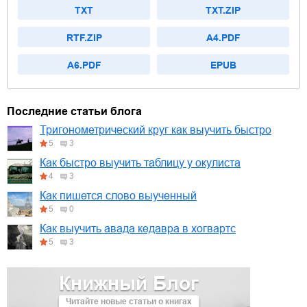
TXT
TXT.ZIP
RTF.ZIP
A4.PDF
A6.PDF
EPUB
Последние статьи блога
Тригонометрический круг как выучить быстро
5
3
Как быстро выучить таблицу у окулиста
4
3
Как пишется слово выученный
5
0
Как выучить авада кедавра в хогвартс
5
3
Книжный Блог
Читайте новые статьи о книгах