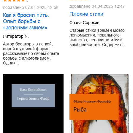
5
добавлено
04.04.2025 12:47
добавлено
07.04.2025 12:58
Плохие стихи
Как я бросил пить.
Опыт борьбы с
Слава Сорокин
«зеленым змием»
Старые стихи времён моего
легкомыслия, повального
Литератор N.
пьянства, ненависти и кучи
Автор брошюры в легкой,
влюблённостей. Содержит…
порой шутливой форме
рассказывает о своем опыте
борьбы с алкоголизмом.
Однак…