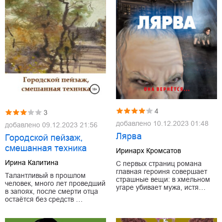
4
3
добавлено
10.12.2023 01:48
добавлено
09.12.2023 21:56
Лярва
Городской пейзаж,
смешанная техника
Иринарх Кромсатов
Ирина Калитина
С первых страниц романа
главная героиня совершает
Талантливый в прошлом
страшные вещи: в хмельном
человек, много лет проведший
угаре убивает мужа, истя…
в запоях, после смерти отца
остаётся без средств …