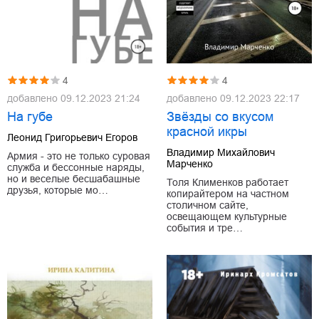
4
4
добавлено
09.12.2023 21:24
добавлено
09.12.2023 22:17
На губе
Звёзды со вкусом
красной икры
Леонид Григорьевич Егоров
Владимир Михайлович
Армия - это не только суровая
Марченко
служба и бессонные наряды,
но и веселые бесшабашные
Толя Клименков работает
друзья, которые мо…
копирайтером на частном
столичном сайте,
освещающем культурные
события и тре…