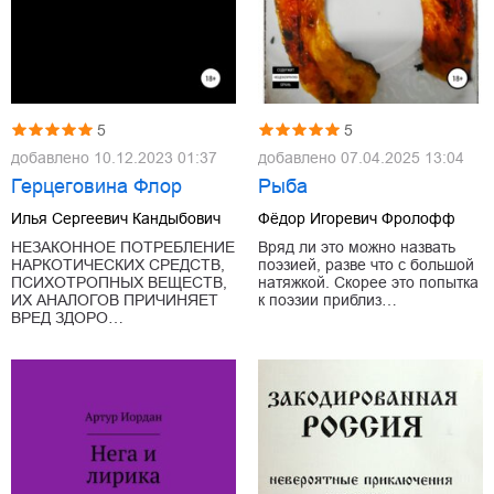
5
5
добавлено
10.12.2023 01:37
добавлено
07.04.2025 13:04
Герцеговина Флор
Рыба
Илья Сергеевич Кандыбович
Фёдор Игоревич Фролофф
НЕЗАКОННОЕ ПОТРЕБЛЕНИЕ
Вряд ли это можно назвать
НАРКОТИЧЕСКИХ СРЕДСТВ,
поэзией, разве что с большой
ПСИХОТРОПНЫХ ВЕЩЕСТВ,
натяжкой. Скорее это попытка
ИХ АНАЛОГОВ ПРИЧИНЯЕТ
к поэзии приблиз…
ВРЕД ЗДОРО…