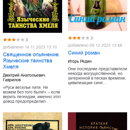
3
3
добавлено
09.12.2023 13:48
добавлено
14.11.2023 13:10
Синий роман
Священное опьянение.
Языческие таинства
Игорь Редин
Хмеля
Они последние представители
некогда могущественной, но
Дмитрий Анатольевич
затерянной в песках времени,
Гаврилов
цивилизации сине…
«Руси веселье пити. Не
можем без того быти!» – если
верить легендам, именно этот
довод предопределил…