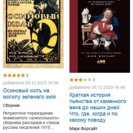
5
3
добавлено
09.12.2023 14:58
добавлено
09.12.2023 16:48
Осиновый колъ на
Краткая история
могилу зеленаго змiя
пьянства от каменного
Сборник
века до наших дней.
Что, где, когда и по
Репринтное переиздание
знаменитого «алкогольного»
какому поводу
сборника рассказов и стихов
русских писателей 1915…
Марк Форсайт