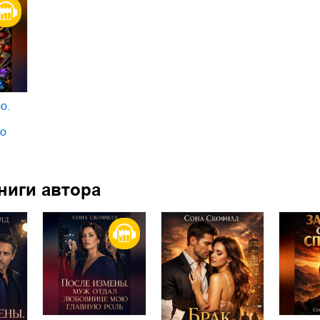
о.
по
ниги автора