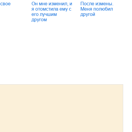
 свое
Он мне изменил, и
После измены.
я отомстила ему с
Меня полюбил
его лучшим
другой
другом