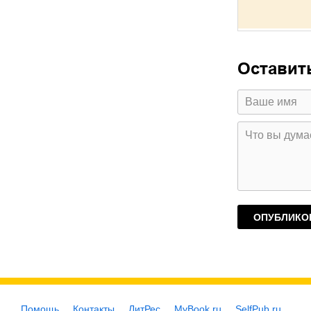
Оставит
Помощь
Контакты
ЛитРес
MyBook.ru
SelfPub.ru