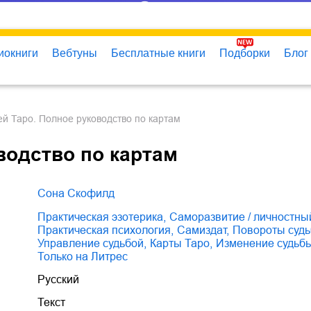
иокниги
Вебтуны
Бесплатные книги
Подборки
Блог
чей Таро. Полное руководство по картам
водство по картам
Сона Скофилд
практическая эзотерика
,
саморазвитие / личностны
практическая психология
,
Самиздат
,
повороты суд
управление судьбой
,
карты Таро
,
изменение судьб
только на Литрес
Русский
Текст