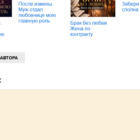
После измены.
Забери
Муж отдал
сполна
любовнице мою
главную роль
.
Брак без любви.
Жена по
ою
контракту
 АВТОРА
к