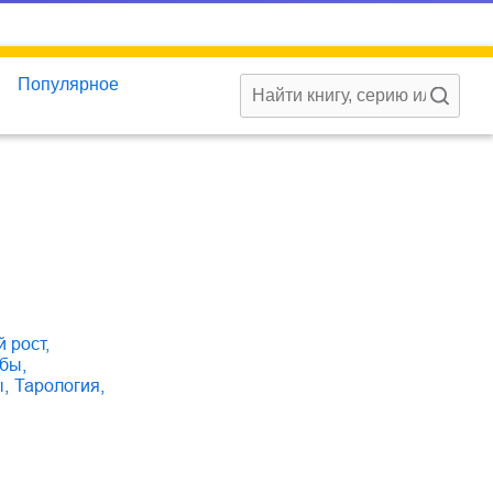
Популярное
й рост
,
ьбы
,
ы
,
тарология
,