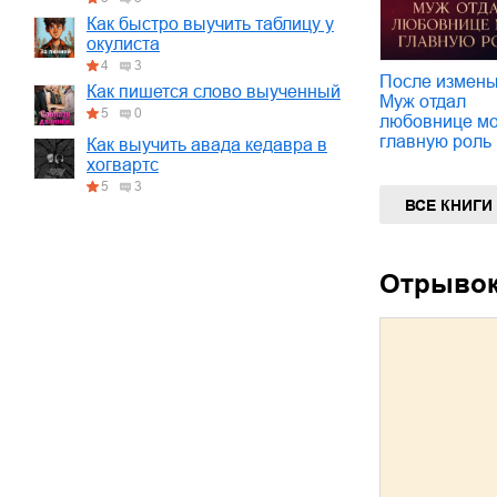
Как быстро выучить таблицу у
окулиста
4
3
После измены
Как пишется слово выученный
Муж отдал
5
0
любовнице м
главную роль
Как выучить авада кедавра в
хогвартс
5
3
ВСЕ КНИГИ
Отрыво