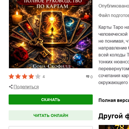
Опубликовано
Файл подгото
Карты Таро н
человеческой
не понимая, ч
направление б
всей колоды Т
тонких нюанс
перевернутом
сочетания кар
4
0
окружающего
Поделиться
СКАЧАТЬ
Полная верс
Другой 
ЧИТАТЬ ОНЛАЙН