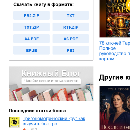
Скачать книгу в формате:
FB2.ZIP
TXT
TXT.ZIP
RTF.ZIP
A4.PDF
A6.PDF
78 ключей Тар
Полное
EPUB
FB3
руководство 
картам
Книжный Блог
Другие к
Читайте новые статьи о книгах
Последние статьи блога
Тригонометрический круг как
выучить быстро
5
3