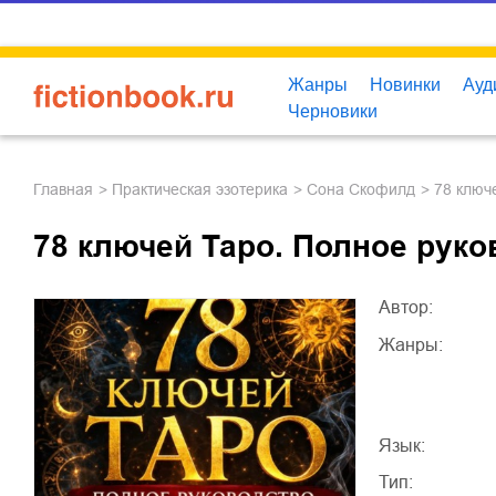
Жанры
Новинки
Ауд
Черновики
Главная
практическая эзотерика
Сона Скофилд
78 клю
78 ключей Таро. Полное руко
Автор:
Жанры:
Язык:
Тип: