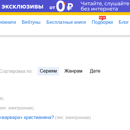
иокниги
Вебтуны
Бесплатные книги
Подборки
Блог
Сериям
Жанрам
Дате
Сортировка
по:
я)
тип: электронная)
 «варвара» христианина?
(тип: электронная)