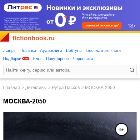
Жанры
Новинки
Аудиокниги
Вебтуны
Бесплатные книги
Подборки
Блог
Популярное
Черновики
Главная
детективы
Рутра Пасхов
МОСКВА-2050
МОСКВА-2050