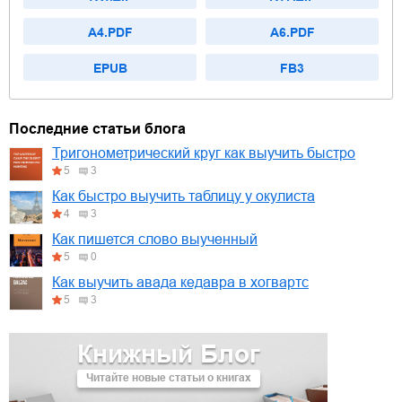
A4.PDF
A6.PDF
EPUB
FB3
Последние статьи блога
Тригонометрический круг как выучить быстро
5
3
Как быстро выучить таблицу у окулиста
4
3
Как пишется слово выученный
5
0
Как выучить авада кедавра в хогвартс
5
3
Книжный Блог
Читайте новые статьи о книгах