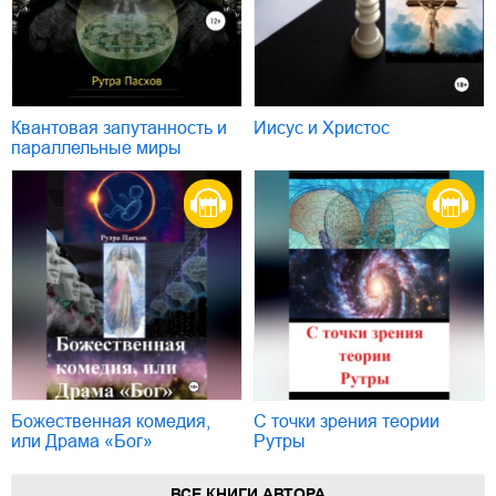
Квантовая запутанность и
Иисус и Христос
параллельные миры
Божественная комедия,
С точки зрения теории
или Драма «Бог»
Рутры
ВСЕ КНИГИ АВТОРА