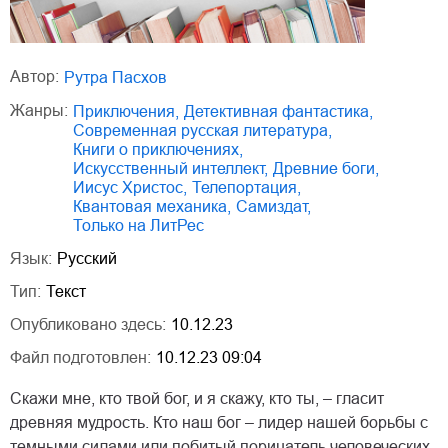
Автор:
Рутра Пасхов
Жанры:
приключения
,
детективная фантастика
,
современная русская литература
,
книги о приключениях
,
искусственный интеллект
,
древние боги
,
Иисус Христос
,
телепортация
,
квантовая механика
,
Самиздат
,
только на ЛитРес
Язык:
Русский
Тип:
Текст
Опубликовано здесь:
10.12.23
Файл подготовлен:
10.12.23 09:04
Скажи мне, кто твой бог, и я скажу, кто ты, – гласит
древняя мудрость. Кто наш бог – лидер нашей борьбы с
темными силами или побитый порицатель человеческих