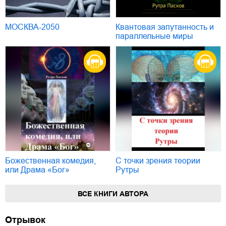
МОСКВА-2050
Квантовая запутанность и
параллельные миры
Божественная комедия,
С точки зрения теории
или Драма «Бог»
Рутры
ВСЕ КНИГИ АВТОРА
Отрывок