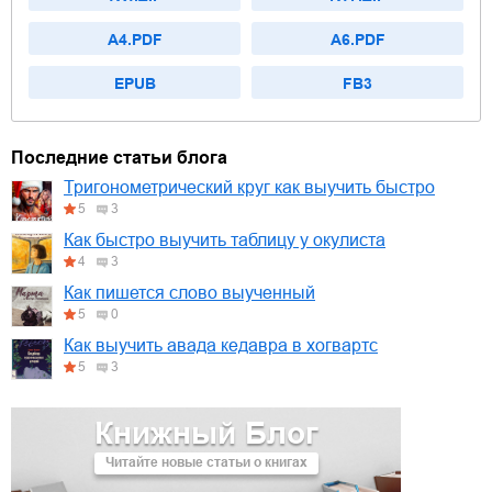
A4.PDF
A6.PDF
EPUB
FB3
Последние статьи блога
Тригонометрический круг как выучить быстро
5
3
Как быстро выучить таблицу у окулиста
4
3
Как пишется слово выученный
5
0
Как выучить авада кедавра в хогвартс
5
3
Книжный Блог
Читайте новые статьи о книгах