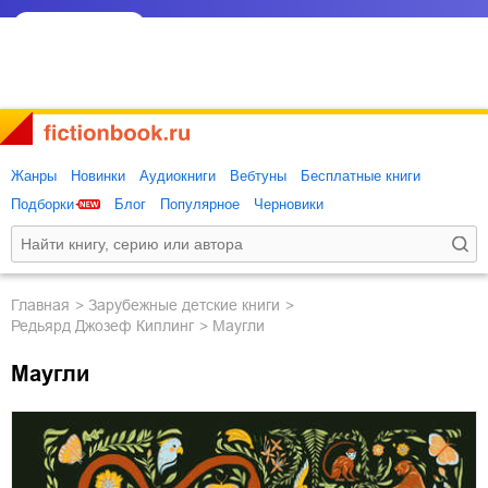
Жанры
Новинки
Аудиокниги
Вебтуны
Бесплатные книги
Подборки
Блог
Популярное
Черновики
Главная
зарубежные детские книги
Редьярд Джозеф Киплинг
Маугли
Маугли