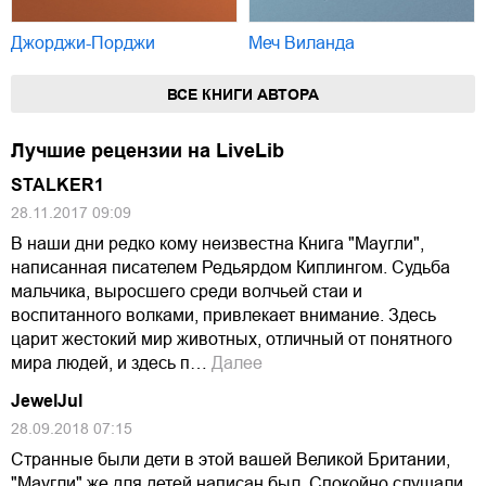
Джорджи-Порджи
Меч Виланда
ВСЕ КНИГИ АВТОРА
Лучшие рецензии на LiveLib
STALKER1
28.11.2017 09:09
В наши дни редко кому неизвестна Книга "Маугли",
написанная писателем Редьярдом Киплингом. Судьба
мальчика, выросшего среди волчьей стаи и
воспитанного волками, привлекает внимание. Здесь
царит жестокий мир животных, отличный от понятного
мира людей, и здесь п…
Далее
JewelJul
28.09.2018 07:15
Странные были дети в этой вашей Великой Британии,
"Маугли" же для детей написан был. Спокойно слушали