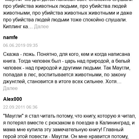
про убийства животных людьми, про убийства людей
животными, про убийства животных животными и даже
про убийства людей людьми тоже спокойно слушали.
Киплинг ка…
Далее
namfe
06.06.2019 09:35
Сказка - ложь. Понятно, для кого, кем и когда написана
книга. Тогда человек был - царь над природой, а белый
человек - над природой и другими людьми. Так Маугли,
попадая в лес, воспитывается животными, по закону
джунглей, становится в итоге всех сильнее. Хотя…
Далее
Alex000
22.09.2011 06:36
"Маугли" я стал читать потому, что книгу, которую я читал,
я потерял вместе с рюкзаком в поездке в Калининград, и
мама мне купила эту замечательную книгу! Главный
герой этой повести - Маугли. Он мне нравится потому,