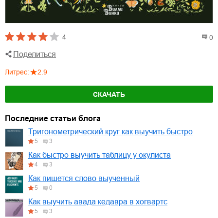
4
0
Поделиться
Литрес
:
2.9
СКАЧАТЬ
Последние статьи блога
Тригонометрический круг как выучить быстро
5
3
Как быстро выучить таблицу у окулиста
4
3
Как пишется слово выученный
5
0
Как выучить авада кедавра в хогвартс
5
3