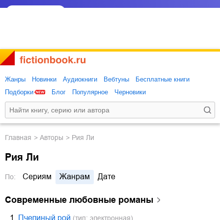
Жанры
Новинки
Аудиокниги
Вебтуны
Бесплатные книги
Подборки
Блог
Популярное
Черновики
Главная
Авторы
Рия Ли
Рия Ли
Сериям
Жанрам
Дате
По:
современные любовные романы
1.
Пчелиный рой
(тип: электронная)