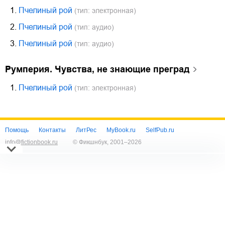
1.
Пчелиный рой
(тип: электронная)
2.
Пчелиный рой
(тип: аудио)
3.
Пчелиный рой
(тип: аудио)
Румперия. Чувства, не знающие преград
1.
Пчелиный рой
(тип: электронная)
Помощь
Контакты
ЛитРес
MyBook.ru
SelfPub.ru
info@fictionbook.ru
© Фикшнбук, 2001–
2026