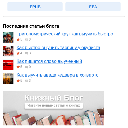
EPUB
FB3
Последние статьи блога
Тригонометрический круг как выучить быстро
5
3
Как быстро выучить таблицу у окулиста
4
3
Как пишется слово выученный
5
0
Как выучить авада кедавра в хогвартс
5
3
Книжный Блог
Читайте новые статьи о книгах