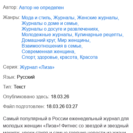
Автор:
Автор не определен
Жанры:
мода и стиль
,
журналы
,
женские журналы
,
журналы о доме и семье
,
журналы о досуге и развлечениях
,
молодежные журналы
,
кулинарные рецепты
,
домашний круг
,
мир женщины
,
взаимоотношения в семье
,
современная женщина
,
спорт, здоровье, красота
,
красота
Серия:
Журнал «Лиза»
Язык:
Русский
Тип:
Текст
Опубликовано здесь:
18.03.26
Файл подготовлен:
18.03.26 03:27
Самый популярный в России еженедельный журнал для
молодых женщин «Лиза»! Фитнес со звездой и звездный
макияж, уроки стиля и самые горячие новости из жизни