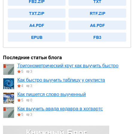
FB2.ZIP
TXT
TXT.ZIP
RTF.ZIP
A4.PDF
A6.PDF
EPUB
FB3
Последние статьи блога
Тригонометрический круг как выучить быстро
5
3
Как быстро выучить таблицу у окулиста
4
3
Как пишется слово выученный
5
0
Как выучить авада кедавра в хогвартс
5
3
Книжный Блог