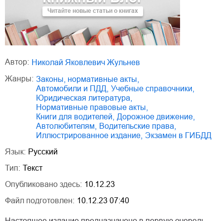
Читайте новые статьи о книгах
Автор:
Николай Яковлевич Жульнев
Жанры:
законы, нормативные акты
,
автомобили и ПДД
,
учебные справочники
,
юридическая литература
,
нормативные правовые акты
,
книги для водителей
,
дорожное движение
,
автолюбителям
,
водительские права
,
иллюстрированное издание
,
экзамен в ГИБДД
Язык:
Русский
Тип:
Текст
Опубликовано здесь:
10.12.23
Файл подготовлен:
10.12.23 07:40
Настоящее издание предназначено в первую очередь