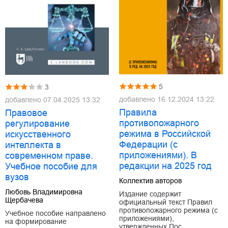
5
3
добавлено
16.12.2024 13:22
добавлено
07.04.2025 13:32
Правила
Правовое
противопожарного
регулирование
режима в Российской
искусственного
Федерации (с
интеллекта в
приложениями). В
современном праве.
редакции на 2025 год
Учебное пособие для
вузов
Коллектив авторов
Любовь Владимировна
Издание содержит
Щербачева
официальный текст Правил
противопожарного режима (с
Учебное пособие направлено
приложениями),
на формирование
утвержденных Пос…