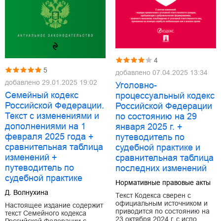
4
5
добавлено
07.04.2025 13:34
добавлено
29.01.2025 19:02
Уголовно-
Семейный кодекс
процессуальный кодекс
Российской Федерации.
Российской Федерации
Текст с изменениями и
по состоянию на 29
дополнениями на 1
января 2025 г. +
февраля 2025 года +
путеводитель по
сравнительная таблица
судебной практике и
изменений +
сравнительная таблица
путеводитель по
последних изменений
судебной практике
Нормативные правовые акты
Д. Волнухина
Текст Кодекса сверен с
официальным источником и
Настоящее издание содержит
приводится по состоянию на
текст Семейного кодекса
23 октября 2024 г. с испо…
Российской Федерации с