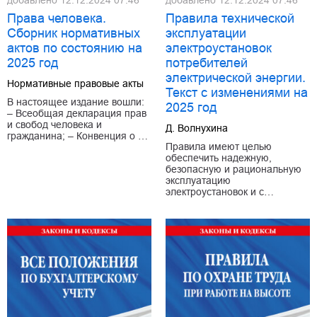
добавлено
12.12.2024 07:46
добавлено
12.12.2024 07:46
Права человека.
Правила технической
Сборник нормативных
эксплуатации
актов по состоянию на
электроустановок
2025 год
потребителей
электрической энергии.
Нормативные правовые акты
Текст с изменениями на
В настоящее издание вошли:
2025 год
– Всеобщая декларация прав
и свобод человека и
Д. Волнухина
гражданина; – Конвенция о …
Правила имеют целью
обеспечить надежную,
безопасную и рациональную
эксплуатацию
электроустановок и с…