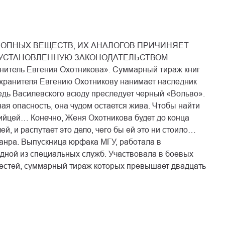
ОПНЫХ ВЕЩЕСТВ, ИХ АНАЛОГОВ ПРИЧИНЯЕТ
 УСТАНОВЛЕННУЮ ЗАКОНОДАТЕЛЬСТВОМ
тель Евгения Охотникова». Суммарный тираж книг
хранителя Евгению Охотникову нанимает наследник
 ведь Василевского всюду преследует черный «Вольво».
ная опасность, она чудом остается жива. Чтобы найти
бийцей… Конечно, Женя Охотникова будет до конца
й, и распутает это дело, чего бы ей это ни стоило…
анра. Выпускница юрфака МГУ, работала в
одной из специальных служб. Участвовала в боевых
естей, суммарный тираж которых превышает двадцать