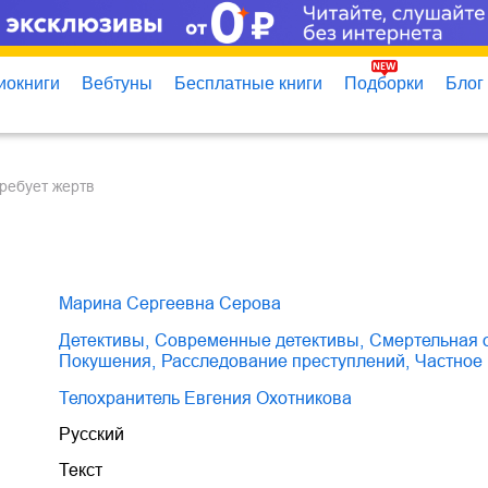
иокниги
Вебтуны
Бесплатные книги
Подборки
Блог
требует жертв
Марина Сергеевна Серова
детективы
,
современные детективы
,
смертельная 
покушения
,
расследование преступлений
,
частно
Телохранитель Евгения Охотникова
Русский
Текст