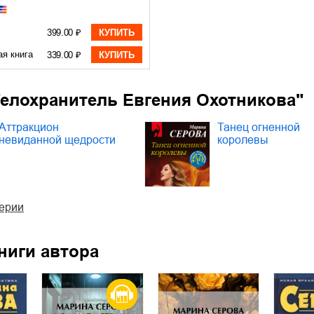
399.00 ₽
КУПИТЬ
ая книга
339.00 ₽
КУПИТЬ
Телохранитель Евгения Охотникова"
Аттракцион
Танец огненной
невиданной щедрости
королевы
серии
ниги автора