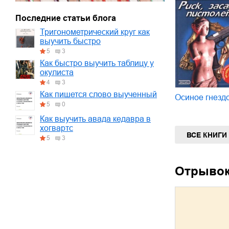
Последние статьи блога
Тригонометрический круг как
выучить быстро
5
3
Как быстро выучить таблицу у
окулиста
4
3
Как пишется слово выученный
Осиное гнезд
5
0
Как выучить авада кедавра в
хогвартс
ВСЕ КНИГИ
5
3
Отрыво