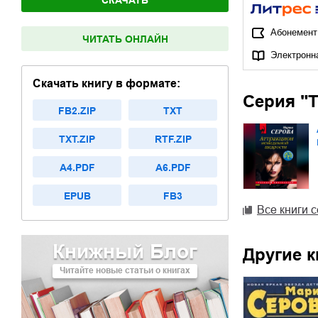
СКАЧАТЬ
Абонемент
ЧИТАТЬ ОНЛАЙН
Электронн
Скачать книгу в формате:
Серия "
FB2.ZIP
TXT
TXT.ZIP
RTF.ZIP
A4.PDF
A6.PDF
EPUB
FB3
Все книги 
Книжный Блог
Другие к
Читайте новые статьи о книгах