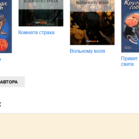
Комната страха
Вольному воля
Привет 
о
света
 АВТОРА
к