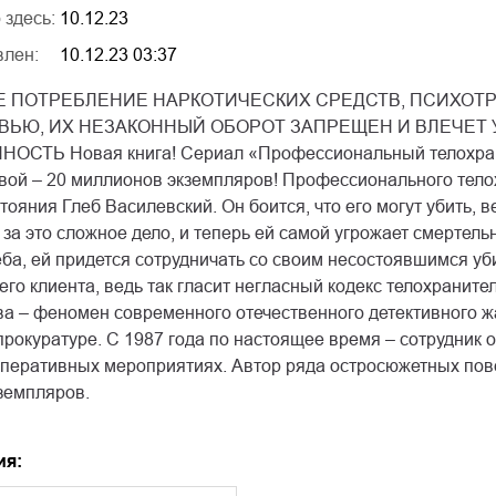
 здесь:
10.12.23
влен:
10.12.23 03:37
 ПОТРЕБЛЕНИЕ НАРКОТИЧЕСКИХ СРЕДСТВ, ПСИХОТР
ВЬЮ, ИХ НЕЗАКОННЫЙ ОБОРОТ ЗАПРЕЩЕН И ВЛЕЧЕТ
СТЬ Новая книга! Сериал «Профессиональный телохрани
ой – 20 миллионов экземпляров! Профессионального тело
тояния Глеб Василевский. Он боится, что его могут убить,
за это сложное дело, и теперь ей самой угрожает смертель
еба, ей придется сотрудничать со своим несостоявшимся у
го клиента, ведь так гласит негласный кодекс телохранителе
а – феномен современного отечественного детективного ж
рокуратуре. С 1987 года по настоящее время – сотрудник 
оперативных мероприятиях. Автор ряда остросюжетных пов
земпляров.
ия: