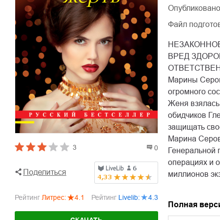
Опубликовано
Файл подгото
НЕЗАКОННОЕ
ВРЕД ЗДОРО
ОТВЕТСТВЕННО
Марины Серов
огромного сос
Женя взялась 
обидчиков Гл
защищать свое
Марина Серов
3
0
Генеральной п
операциях и 
Поделиться
миллионов эк
Рейтинг
Литрес
:
4.1
Рейтинг
Livelib
:
4.3
Полная верс