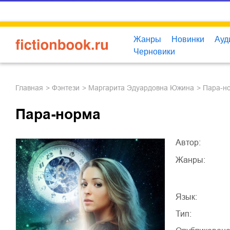
Жанры
Новинки
Ауд
Черновики
Главная
фэнтези
Маргарита Эдуардовна Южина
Пара-н
Пара-норма
Автор:
Жанры:
Язык:
Тип: