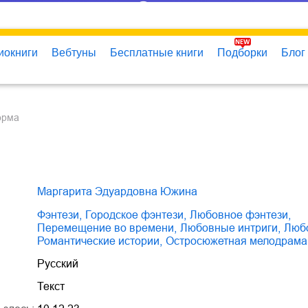
иокниги
Вебтуны
Бесплатные книги
Подборки
Блог
орма
Маргарита Эдуардовна Южина
фэнтези
,
городское фэнтези
,
любовное фэнтези
,
перемещение во времени
,
любовные интриги
,
лю
романтические истории
,
остросюжетная мелодрама
Русский
Текст