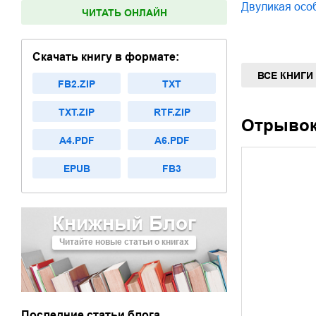
Двуликая осо
ЧИТАТЬ ОНЛАЙН
Скачать книгу в формате:
ВСЕ КНИГИ
FB2.ZIP
TXT
TXT.ZIP
RTF.ZIP
Отрыво
A4.PDF
A6.PDF
EPUB
FB3
Книжный Блог
Читайте новые статьи о книгах
Последние статьи блога