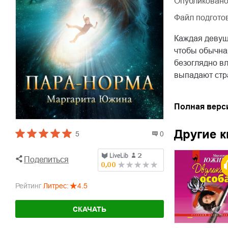
Опубликовано
Файл подгото
Каждая девушк
чтобы обычна
безоглядно в
выпадают стр
Полная верс
Другие к
5
0
Поделиться
Рейтинг
Литрес
:
4.5
СКАЧАТЬ