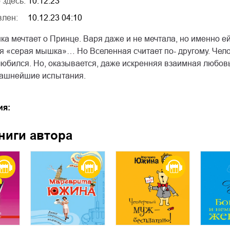
 здесь:
10.12.23
влен:
10.12.23 04:10
а мечтает о Принце. Варя даже и не мечтала, но именно ей
я «серая мышка»… Но Вселенная считает по- другому. Чело
любился. Но, оказывается, даже искренняя взаимная любов
ашнейшие испытания.
ия:
ниги автора