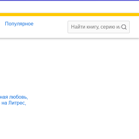
Популярное
тная любовь
,
о на Литрес
,