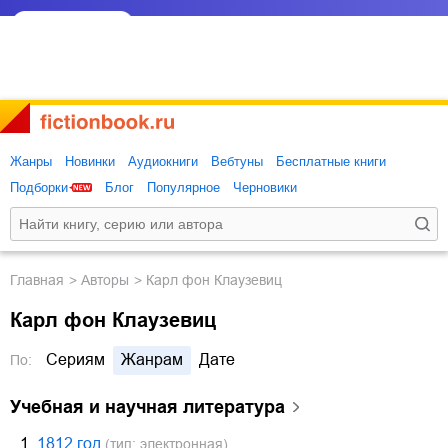
Жанры
Новинки
Аудиокниги
Вебтуны
Бесплатные книги
Подборки
Блог
Популярное
Черновики
Главная
Авторы
Карл фон Клаузевиц
Карл фон Клаузевиц
Сериям
Жанрам
Дате
По:
учебная и научная литература
1.
1812 год
(тип: электронная)