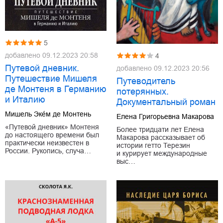
5
добавлено
09.12.2023 20:58
4
Путевой дневник.
добавлено
09.12.2023 20:56
Путешествие Мишеля
Путеводитель
де Монтеня в Германию
потерянных.
и Италию
Документальный роман
Мишель Эке́м де Монтень
Елена Григорьевна Макарова
«Путевой дневник» Монтеня
Более тридцати лет Елена
до настоящего времени был
Макарова рассказывает об
практически неизвестен в
истории гетто Терезин
России. Рукопись, случа…
и курирует международные
выс…