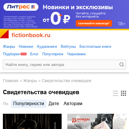
Жанры
Новинки
Аудиокниги
Вебтуны
Бесплатные книги
Подборки
Блог
Популярное
Черновики
Главная
Жанры
Свидетельства очевидцев
Свидетельства очевидцев
Популярности
Дате
Авторам
По: