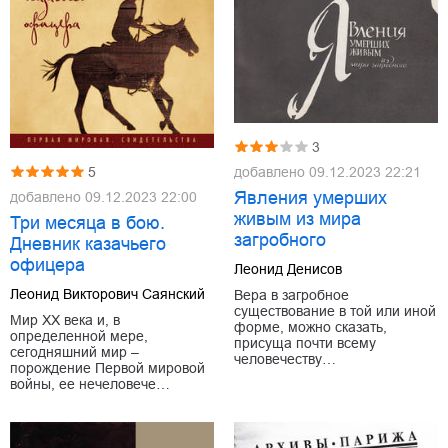
3
добавлено
09.12.2023 22:21
5
Явления умерших
добавлено
09.12.2023 22:00
живым из мира
Три месяца в бою.
загробного
Дневник казачьего
офицера
Леонид Денисов
Леонид Викторович Саянский
Вера в загробное
существование в той или иной
Мир XX века и, в
форме, можно сказать,
определенной мере,
присуща почти всему
сегодняшний мир –
человечеству…
порождение Первой мировой
войны, ее нечеловече…