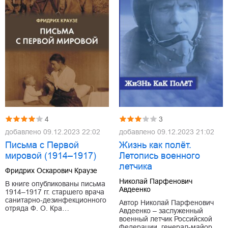
4
3
добавлено
09.12.2023 22:02
добавлено
09.12.2023 21:02
Письма с Первой
Жизнь как полёт.
мировой (1914–1917)
Летопись военного
летчика
Фридрих Оскарович Краузе
Николай Парфенович
В книге опубликованы письма
Авдеенко
1914–1917 гг. старшего врача
санитарно-дезинфекционного
Автор Николай Парфенович
отряда Ф. О. Кра…
Авдеенко – заслуженный
военный летчик Российской
Федерации, генерал-майор