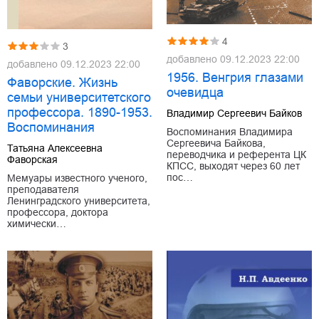
4
3
добавлено
09.12.2023 22:00
добавлено
09.12.2023 22:00
1956. Венгрия глазами
Фаворские. Жизнь
очевидца
семьи университетского
профессора. 1890-1953.
Владимир Сергеевич Байков
Воспоминания
Воспоминания Владимира
Сергеевича Байкова,
Татьяна Алексеевна
переводчика и референта ЦК
Фаворская
КПСС, выходят через 60 лет
пос…
Мемуары известного ученого,
преподавателя
Ленинградского университета,
профессора, доктора
химически…