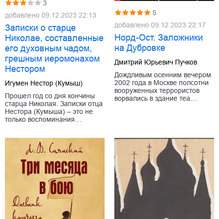
3
5
добавлено
09.12.2023 22:13
добавлено
09.12.2023 22:17
Записки о старце
Норд-Ост. Заложники
Николае, составленные
на Дубровке
его духовным чадом,
грешным иеромонахом
Дмитрий Юрьевич Пучков
Нестором
Дождливым осенним вечером
2002 года в Москве полсотни
Игумен Нестор (Кумыш)
вооруженных террористов
Прошел год со дня кончины
ворвались в здание теа…
старца Николая. Записки отца
Нестора (Кумыша) – это не
только воспоминания…