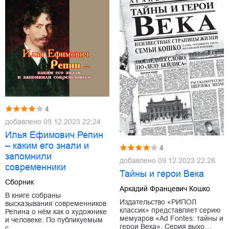
4
добавлено
09.12.2023 22:24
Илья Ефимович Репин
– каким его знали и
4
запомнили
добавлено
09.12.2023 22:28
современники
Тайны и герои Века
Сборник
Аркадий Францевич Кошко
В книге собраны
Издательство «РИПОЛ
высказывания современников
классик» представляет серию
Репина о нём как о художнике
мемуаров «Ad Fontes: тайны и
и человеке. По публикуемым
герои Века». Серия выхо…
с…