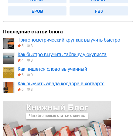
EPUB
FB3
Последние статьи блога
Тригонометрический круг как выучить быстро
5
3
Как быстро выучить таблицу у окулиста
4
3
Как пишется слово выученный
5
0
Как выучить авада кедавра в хогвартс
5
3
Книжный Блог
Читайте новые статьи о книгах