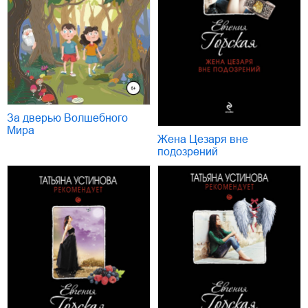
За дверью Волшебного
Мира
Жена Цезаря вне
подозрений