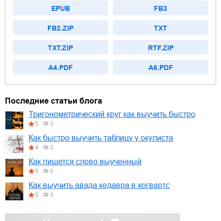
EPUB
FB3
FB2.ZIP
TXT
TXT.ZIP
RTF.ZIP
A4.PDF
A6.PDF
Последние статьи блога
Тригонометрический круг как выучить быстро
5
3
Как быстро выучить таблицу у окулиста
4
3
Как пишется слово выученный
5
0
Как выучить авада кедавра в хогвартс
5
3