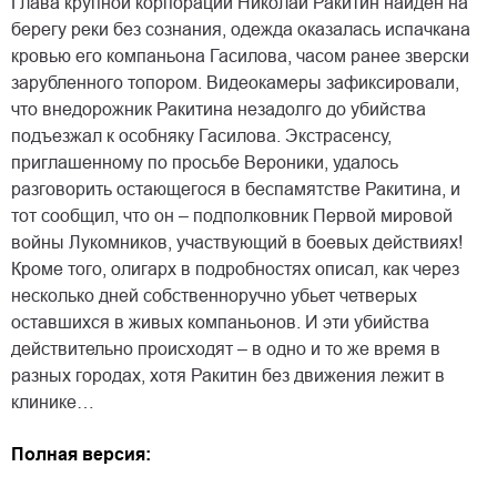
Глава крупной корпорации Николай Ракитин найден на
берегу реки без сознания, одежда оказалась испачкана
кровью его компаньона Гасилова, часом ранее зверски
зарубленного топором. Видео­камеры зафиксировали,
что внедорожник Ракитина незадолго до убийства
подъезжал к особняку Гасилова. Экстрасенсу,
приглашенному по просьбе Вероники, удалось
разговорить остающегося в беспамятстве Ракитина, и
тот сообщил, что он – подполковник Первой мировой
войны Лукомников, участвующий в боевых действиях!
Кроме того, олигарх в подробностях описал, как через
несколько дней собственноручно убьет четверых
оставшихся в живых компаньонов. И эти убийства
действительно происходят – в одно и то же время в
разных городах, хотя Ракитин без движения лежит в
клинике…
Полная версия: