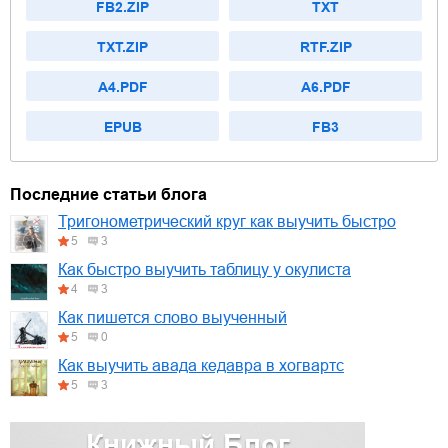
FB2.ZIP
TXT
TXT.ZIP
RTF.ZIP
A4.PDF
A6.PDF
EPUB
FB3
Последние статьи блога
Тригонометрический круг как выучить быстро
5
3
Как быстро выучить таблицу у окулиста
4
3
Как пишется слово выученный
5
0
Как выучить авада кедавра в хогвартс
5
3
Книжный Блог