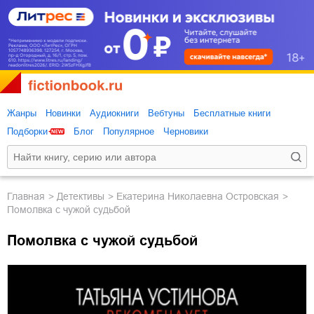
Жанры
Новинки
Аудиокниги
Вебтуны
Бесплатные книги
Подборки
Блог
Популярное
Черновики
Главная
детективы
Екатерина Николаевна Островская
Помолвка с чужой судьбой
Помолвка с чужой судьбой