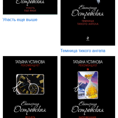
Упасть еще выше
Темница тихого ангела