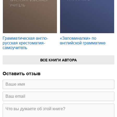
Грамматическая англо-
«Запоминалки» по
русская хрестоматия-
английской грамматике
самоучитель
ВСЕ КНИГИ АВТОРА
Оставить отзыв