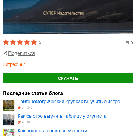
5
0
Поделиться
Литрес
:
4
СКАЧАТЬ
Последние статьи блога
Тригонометрический круг как выучить быстро
5
3
Как быстро выучить таблицу у окулиста
4
3
Как пишется слово выученный