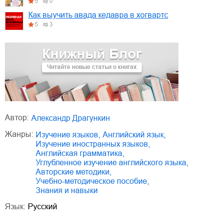
5
0
Как выучить авада кедавра в хогвартс
5
3
Книжный Блог
Читайте новые статьи о книгах
Автор:
Александр Драгункин
Жанры:
изучение языков
,
английский язык
,
изучение иностранных языков
,
английская грамматика
,
углубленное изучение английского языка
,
авторские методики
,
учебно-методическое пособие
,
знания и навыки
Язык:
Русский