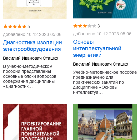
3
5
добавлено
10.12.2023 05:06
добавлено
10.12.2023 05:06
Основы
Диагностика изоляции
интеллектуальной
электрооборудования
энергетики
Василий Иванович Сташко
Василий Иванович Сташко
В учебно-методическом
пособии представлены
Учебно-методическое пособие
основные блоки вопросов
предназначено для
содержания дисциплины
практических занятий по
«Диагностик…
дисциплине «Основы
интеллектуа…