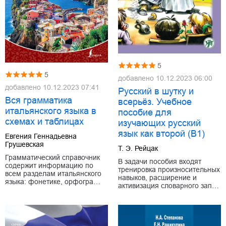
5
5
добавлено
10.12.2023 06:00
добавлено
10.12.2023 07:41
Русский в шутку и
Вся грамматика
всерьёз. Учебное
итальянского языка в
пособие для
схемах и таблицах
изучающих русский
язык как второй (В1)
Евгения Геннадьевна
Грушевская
Т. Э. Рейцак
Грамматический справочник
В задачи пособия входят
содержит информацию по
тренировка произносительных
всем разделам итальянского
навыков, расширение и
языка: фонетике, орфогра…
активизация словарного зап…