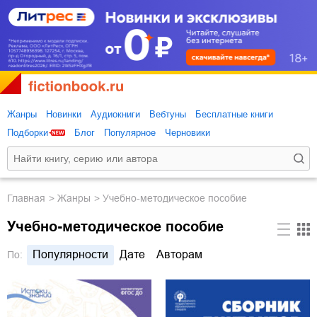
Жанры
Новинки
Аудиокниги
Вебтуны
Бесплатные книги
Подборки
Блог
Популярное
Черновики
Главная
Жанры
Учебно-методическое пособие
Учебно-методическое пособие
Популярности
Дате
Авторам
По: