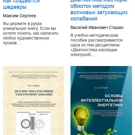
Как создаются
обмоток методом
шедевры
волновых затухающих
Максим Сергеев
колебаний
Вы держите в руках
Василий Иванович Сташко
уникальную книгу. Если вы
хотите понять, как написать
В учебно-методическом
любое художественное
пособии рассматривается
произв…
одна из тем дисциплины
«Диагностика изоляции
электрооб…