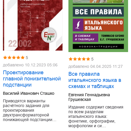
5
5
добавлено
10.12.2023 05:06
добавлено
04.04.2025 11:27
Проектирование
Все правила
главной понизительной
итальянского языка в
подстанции
схемах и таблицах
Василий Иванович Сташко
Евгения Геннадьевна
Грушевская
Приводятся варианты
расчётного задания для
Издание содержит сведения
проектирования
по всем разделам
двухтрансформаторной
итальянского языка:
понижающей подстанции…
фонетике, орфографии,
морфологии и си…