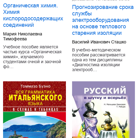
Органическая химия.
Прогнозирование срока
Химия
службы
кислородосодержащих
электрооборудования
соединений
на основе теплового
старения изоляции
Мария Николаевна
Тимофеева
Василий Иванович Сташко
Учебное пособие является
В учебно-методическом
частью курса «Органическая
пособии рассматривается
химия», изучаемого
одна из тем дисциплины
студентами очной и заочной
«Диагностика изоляции
фо…
электрооб…