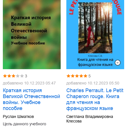
3
5
добавлено
10.12.2023 05:47
добавлено
10.12.2023 05:50
Краткая история
Charles Perrault. Le Petit
Великой Отечественной
Chaperon rouge. Книга
войны. Учебное
для чтения на
пособие
французском языке
Руслан Шматков
Светлана Владимировна
Клесова
Цель данного учебного