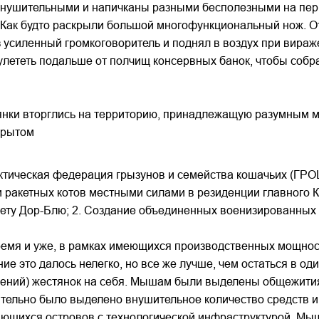
внушительными и напичканы разными бесполезными на пер
Как будто раскрыли большой многофункциональный нож. От
ез усиленный громкоговоритель и поднял в воздух при вир
улететь подальше от полчищ консервных банок, чтобы собра
тянки вторглись на территорию, принадлежащую разумным 
крытом
актическая федерация грызунов и семейства кошачьих (ГРО
и ракетных котов местными силами в резиденции главного
нету Дор-Блю; 2. Создание объединенных военизированны
ремя и уже, в рамках имеющихся производственных мощнос
 это далось нелегко, но все же лучше, чем остаться в од
мнений) жестянок на себя. Мышам были выделены общежити
тельно было выделено внушительное количество средств и
ющихся островов с технологической инфраструктурой. Мыше