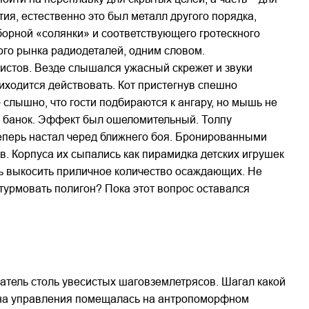
ия, естественно это был металл другого порядка,
борной «солянки» и соответствующего гротескного
ого рынка радиодеталей, одним словом.
листов. Везде слышался ужасный скрежет и звуки
риходится действовать. Кот пристегнув спешно
слышно, что гости подбираются к ангару, но мышь не
ия банок. Эффект был ошеломительный. Толпу
Теперь настал черед ближнего боя. Бронированными
. Корпуса их сыпались как пирамидка детских игрушек
ось выкосить приличное количество осаждающих. Не
штурмовать полигон? Пока этот вопрос оставался
адатель столь увесистых шаговземлетрясов. Шагал какой
бина управления помещалась на антропоморфном