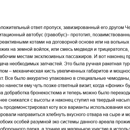
оложительный ответ-пропуск, завизированный его другом Че
тационный автобус (гравобус)– прототип, позаимствованный
реактивными котами на договорной основе или на вольных 
ожих на земной войлок, или смесь медведя и трицератопса,
 рабочим местам эксклюзивных пассажиров. И вот наконец п
дача необходимых запчастей. Это была ручная ракетная т
олом – механическая кисть увеличенных габаритов и мощно
кт. Все было аккуратно упаковано в специальные чемоданы
во нанести ему чуть позже ответный визит, когда «фоник» б
на добработка бронекостюма и теперь можно было переход
чнее снижался с высоты и наконец ступил на твердый насы
продемонстрировал коту все варианты использования костю
ровали направиться хлебнуть вкусного отвара на сыре и м
 обоих особей разумной эко системы данного ареала прожи
боронного парка, а точнее их маленькое участие в испол