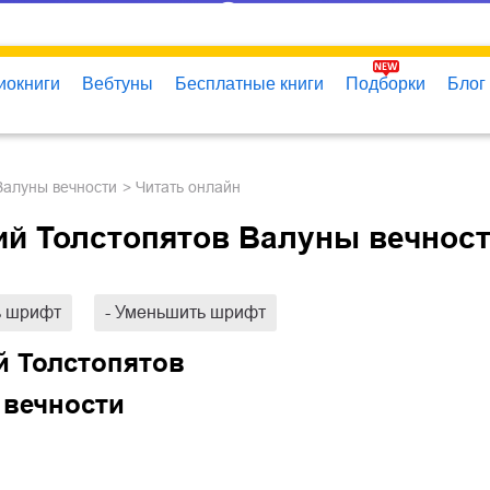
иокниги
Вебтуны
Бесплатные книги
Подборки
Блог
Валуны вечности
Читать онлайн
й Толстопятов Валуны вечнос
ь шрифт
- Уменьшить шрифт
й Толстопятов
 вечности