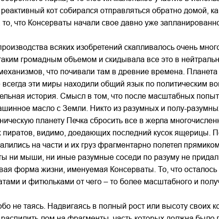
 реактивный кот собирался отправляться обратно домой, к
а то, что Консерваты начали свое давно уже запланирован
производства всяких изобретений скапливалось очень много
таким громадным объемом и скидывала все это в нейтральны
механизмов, что почивали там в древние времена. Планета
 всегда эти миры находили общий язык по политическим в
ельная история. Смысл в том, что после масштабных попыто
ашинное масло с Земли. Никто из разумных и полу-разумных 
аническую планету Печка сбросить все в жерла многочислен
пиратов, видимо, доедающих последний кусок ящерицы. По
лились на части и их груз фрагментарно полетел прямиком 
ы ни мыши, ни иные разумные соседи по разуму не придали
вая форма жизни, именуемая Консерваты. То, что осталось
гатами и фитюльками от чего – то более масштабного и п
о не таясь. Надвигаясь в полный рост или высоту своих к
распилить лом на фрагменты, часть которых должна было п