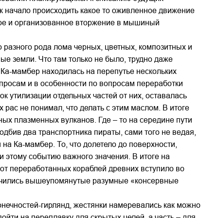
ак начало происходить какое то оживленное движение
ное и организованное вторжение в мышиный
 разного рода лома черных, цветных, композитных и
е земли. Что там только не было, трудно даже
 Ка-мамбер находилась на перепутье нескольких
опросам и в особенности по вопросам переработки
к утилизации отдельных частей от них, оставалась
рас не понимал, что делать с этим маслом. В итоге
ных плазменных вулканов. Где – то на середине пути
дбив два транспортника пираты, сами того не ведая,
на Ка-мамбер. То, что долетело до поверхности,
 этому событию важного значения. В итоге на
 от переработанных кораблей древних вступило во
олучились вышеупомянутые разумные «консервные
онечностей-гирлянд, жестянки намеревались как можно
ойти на переплавку для скрытых целей, а часть – для