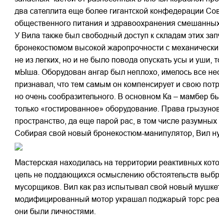
два сателлита еще более гигантской конфедерации Сов
общественного питания и здравоохранения смешанных 
У Вила также был свободный доступ к складам этих з
бронекостюмом высокой жаропрочности с механическ
не из легких, но и не было повода опускать усы и уши
мЫша. Оборудован ангар был неплохо, имелось все необ
признавал, что тем самым он компенсирует и свою пот
но очень сообразительного. В основном Ка – мамбер б
только «гостированное» оборудование. Права грызунов
пространство, да еще парой рас, в том числе разумных
Собирая свой новый бронекостюм-манипулятор, Вил ну
Мастерская находилась на территории реактивных котов
цепь не поддающихся осмыслению обстоятельств выбро
мусорщиков. Вил как раз испытывал свой новый мушкет
модифицированный мотор украшал поджарый торс реакт
они были личностями.