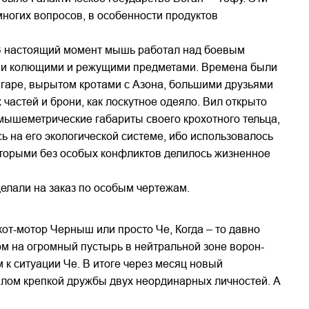
ногих вопросов, в особенности продуктов
. В настоящий момент мышь работал над боевым
ми колющими и режущими предметами. Времена были
 ангаре, вырытом кротами с Азона, большими друзьями
частей и брони, как лоскутное одеяло. Вил открыто
 мышеметрические габариты своего крохотного тельца,
 на его экологической системе, ибо использовалось
оторыми без особых конфликтов делилось жизненное
елали на заказ по особым чертежам.
кот-мотор Черныш или просто Че, Когда – то давно
 на огромный пустырь в нейтральной зоне ворон-
к ситуации Че. В итоге через месяц новый
алом крепкой дружбы двух неординарных личностей. А