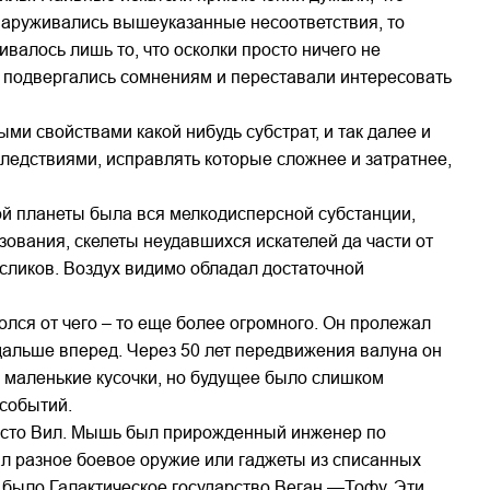
бнаруживались вышеуказанные несоответствия, то
ивалось лишь то, что осколки просто ничего не
и подвергались сомнениям и переставали интересовать
и свойствами какой нибудь субстрат, и так далее и
ледствиями, исправлять которые сложнее и затратнее,
ной планеты была вся мелкодисперсной субстанции,
зования, скелеты неудавшихся искателей да части от
сликов. Воздух видимо обладал достаточной
олся от чего – то еще более огромного. Он пролежал
 дальше вперед. Через 50 лет передвижения валуна он
ь маленькие кусочки, но будущее было слишком
событий.
росто Вил. Мышь был прирожденный инженер по
ал разное боевое оружие или гаджеты из списанных
 было Галактическое государство Веган —Тофу. Эти