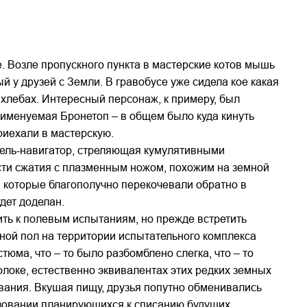
. Возле пропускного пункта в мастерские котов мышь
 у друзей с Земли. В гравобусе уже сидела кое какая
хлебах. Интересный персонаж, к примеру, был
 именуемая Бронетоп – в общем было куда кинуть
риехали в мастерскую.
урель-навигатор, стреляющая кумулятивными
сти сжатия с плазменным ножом, похожим на земной
, которые благополучно перекочевали обратно в
удет доделан.
ить к полевым испытаниям, но прежде встретить
пной пол на территории испытательного комплекса
ма, что – то было разбомблено слегка, что – то
олоке, естественно эквивалентах этих редких земных
вания. Вкушая пищу, друзья попутно обменивались
ьзовании планирующихся к списанию будущих