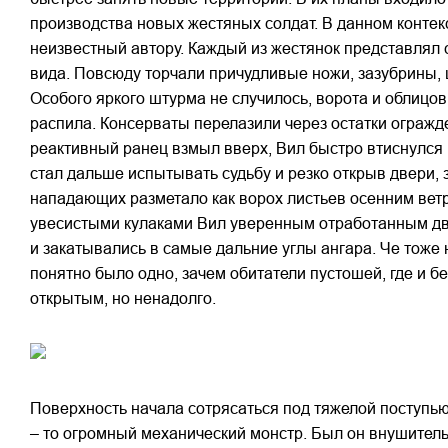
производства новых жестяных солдат. В данном контек
неизвестный автору. Каждый из жестянок представлял 
вида. Повсюду торчали причудливые ножи, зазубрины, 
Особого яркого штурма не случилось, ворота и облицо
распила. Консерваты перелазили через остатки огражде
реактивный ранец взмыл вверх, Вил быстро втиснулся 
стал дальше испытывать судьбу и резко открыв двери,
нападающих разметало как ворох листьев осенним ветр
увесистыми кулаками Вил уверенным отработанным движ
и закатывались в самые дальние углы ангара. Че тоже
понятно было одно, зачем обитатели пустошей, где и б
открытым, но ненадолго.
Поверхность начала сотрясаться под тяжелой поступью 
– то огромный механический монстр. Был он внушител