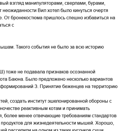
вый взгляд манипуляторами, сверлами, бурами,
 неожиданности Вил хотел было кинуться очертя
аже. От бронекостюма пришлось спешно избавиться на
ться с
мышам. Такого события не было за всю историю
Ш) тоже не подавала признаков осознанной
 Кота Баюна. Было предложено несколько вариантов
х формирований З. Принятие беженцев на территорию
тей, создать институт эшелонированной обороны с
иночестве реактивным котам и принимать
я, более менее отвечающие требованиям стандартов
 продуктов для жизнедеятельности мышей. Хорошо,
й расселили на одном из таких кусочков суши..