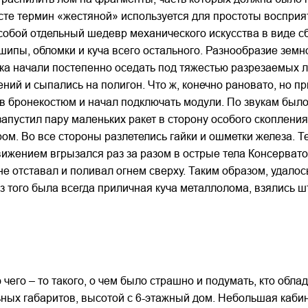
сте термин «жестяной» используется для простоты восприят
собой отдельный шедевр механического искусства в виде с
шипы, обломки и куча всего остального. Разнообразие земн
вка начали постепенно оседать под тяжестью разрезаемых 
ний и сыпались на полигон. Что ж, конечно рановато, но п
в бронекостюм и начал подключать модули. По звукам было 
 запустил пару маленьких ракет в сторону особого скоплен
ом. Во все стороны разлетелись гайки и ошметки железа. 
ением вгрызался раз за разом в острые тела Консерватов
 не отставал и поливал огнем сверху. Таким образом, удал
ез того была всегда приличная куча металлолома, взялись 
чего – то такого, о чем было страшно и подумать, кто обл
ьных габаритов, высотой с 6-этажный дом. Небольшая ка