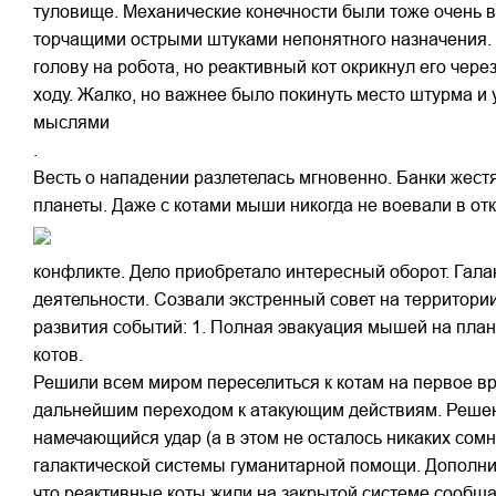
туловище. Механические конечности были тоже очень 
торчащими острыми штуками непонятного назначения. 
голову на робота, но реактивный кот окрикнул его чер
ходу. Жалко, но важнее было покинуть место штурма и 
мыслями
.
Весть о нападении разлетелась мгновенно. Банки жес
планеты. Даже с котами мыши никогда не воевали в от
конфликте. Дело приобретало интересный оборот. Гал
деятельности. Созвали экстренный совет на территори
развития событий: 1. Полная эвакуация мышей на пла
котов.
Решили всем миром переселиться к котам на первое в
дальнейшим переходом к атакующим действиям. Решение
намечающийся удар (а в этом не осталось никаких со
галактической системы гуманитарной помощи. Дополни
что реактивные коты жили на закрытой системе сообща