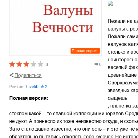
Лежали на д
валуны с рез
Лежали сами 
валунов валя
Полная версия
столько и ар
неинтересно,
3
0
веселый факт
древнейшие а
Поделиться
Сверхразума?
Рейтинг
Livelib
:
2
звездных кар
Полная версия:
сыщешь
, планетка з
стеклом какой – то славной коллекции минералов Сред
не дуют. А принесло их тоже неизвестно откуда, и сколь
Зато стало давно известно, что они есть – и это уже н
обязательно пытались отколоть себе кусочек. Но интер