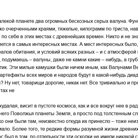
алекой планете два огромных бесхозных серых валуна. Фун
ко очерченными краями, тяжелые, килограмм по триста, нав
по себе в этих местах с древнейших времен. Никто и не зн
ется в самых интересных местах. А мест интересных было, 
еалов обитания, и условий всяких разных – и с атмосферой 
 подумаешь – валуны, даже не камни какие – нибудь, а гр
ик. Эти милые камушки были ничем иным, как Валунами Веч
ртефакты всех миров и народов будут в какой-нибудь диа
 Ну нет, товарищи дорогие, никак нет. Все тривиально и прос
тах не
ахудалая, висит в пустоте космоса, как и все вокруг нее в ра
него Поволжья планеты Земля, а просто под толстенным сло
ко они были там, неизвестно откуда их принесло – тоже неиз
е мало. Более того, те редкие формы разумной жизни древни
ес был в том, по отдельности эти осколки не имели никакой