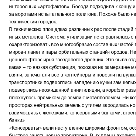
интересных «артефактов». Беседа подходила к концу и
за воротами испытательного полигона. Похоже было н
технический городок.
В технических площадках различных рас после стадий 
иных металлов. Система утилизации не справлялась с 
охарактеризовать все многообразие составных частей 
миров-планет и пары орбитальных станций-городов. Не
ценного фторсырья звездолетов древних. Это была отд
какая – то вязкая субстанция, похожая на замерзшее м
взяли, запечатали все в контейнеры и повезли на вулк
транспортники подверглись нападению кучки замшелых 
подверглись неожиданной аннигиляции, а корабли разва
плюхнулось прямиком до земли с металлоломом. Ни кот
просторах нейтральных земель с утилем зародилась но
взаимосвязь с железками, консервными банками, агре
банки».
«Консерваты» вели наступление широким фронтом, особ
быстрее занять новые территории. В их планы входило 