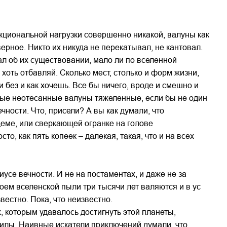
кциональной нагрузки совершенно никакой, валуны как
ерное. Никто их никуда не перекатывал, не кантовал.
ал об их существовании, мало ли по вселенной
хоть отбавляй. Сколько мест, столько и форм жизни,
и без и как хочешь. Все бы ничего, вроде и смешно и
убые неотесанные валуны тяжеленные, если бы не один
ности. Что, присели? А вы как думали, что
деме, или сверкающей огранке на голове
то, как пять копеек – далекая, такая, что и на всех
диусе вечности. И не на постаментах, и даже не за
ем вселенской пыли три тысячи лет валяются и в ус
вестно. Пока, что неизвестно.
х, которым удавалось достигнуть этой планеты,
 силы. Наивные искатели приключений думали, что