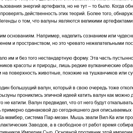
ьзования энергий артефакта, но не тут – то было. Когда о
проверять действенность этих теорий. Более того, обнаруж
 Легенды о том, что валуны являются великими артефактам
м основаниям. Например, наделить сознанием или чудесным
енем и пространством, но это чревато нежелательными пос
вало им и без того нестандартную форму. Эта часть пустын
чников красоты и природы, лишь редкие вулканические обра
 на поверхность животные, похожие на тушканчиков или су
л один большущий валун, который в свою очередь тоже откол
грызуны прониклись эпичной идеей катить валун как можно
 не катили. Валун предвидел, что от него будут откалыват
ь примерно одинаковой до сегодняшнего дня описываемых 
Ка-мамбер, система Пар-мезан. Мышь звали Вил-Ка или п
алактических Заводов, а в свободное от работ время собир
отивников Империи Сыр. Основной противник этой империи