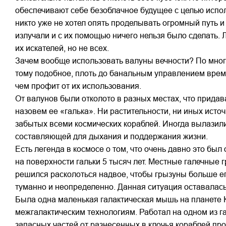
обеспечивают себе безоблачное будущее с целью испол
никто уже не хотел опять проделывать огромный путь и 
излучали и с их помощью ничего нельзя было сделать.
их искателей, но не всех.
Зачем вообще использовать валуны вечности? По многи
тому подобное, плоть до банальным управлением врем
чем профит от их использования.
От валунов были отколото в разных местах, что прида
назовем ее «галька». Ни растительности, ни иных исто
забытых всеми космических кораблей. Иногда вылазили
составляющей для дыхания и поддержания жизни.
Есть легенда в космосе о том, что очень давно это бы
на поверхности гальки 5 тысяч лет. Местные галечные 
решился расколоться надвое, чтобы грызуны больше его
туманно и неопределенно. Данная ситуация оставалас
Была одна маленькая галактическая мышь на планете 
межгалактическим технологиям. Работал на одном из г
запасных частей от разнесенных в клочья кораблей пр