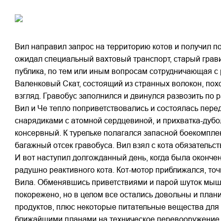
Вил направил запрос на территорию котов и получил п
ожидал специальный вахтовый транспорт, старый грави
публика, по тем или иным вопросам сотрудничающая с 
Валенковый Скат, состоящий из странных волокон, пох
взгляд. Гравобус заполнился и двинулся развозить по
Вил и Че тепло поприветствовались и состоялась пере
снарядиками с атомной сердцевиной, и прихватка-дуб
консервный. К турельке полагался запасной боекомпле
багажный отсек гравобуса. Вил взял с кота обязательст
И вот наступил долгожданный день, когда была оконче
радушно реактивного кота. Кот-мотор приближался, то
Вила. Обменявшись приветствиями и парой шуток мышь 
покорежено, но в целом все остались довольны и плани
продуктов, плюс некоторые питательные вещества для
ближайшими планами на техническое перевооружение о