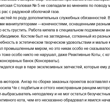
етская Столовая № 5 не совпадали во мнениях по поводу м
рас с радужной оболочкой газа.
апчастей по роду дополнительных служебных обязанностей
ими манипуляторами —конечностями, оснащенными разны
, то есть грустить. Работа кипела в специальном подземном
ходимое. Костюм был на загляденье, сотканный из разных 
ребность в эстетическом творческом удовольствии и малые
ыл промышленным миром, но это никак особо не сказывалось
 тоже особо никто не нарушал, даже Реактивные Коты, с к
 консервных банок (Консерваты).
ждался еще в паре эксклюзивных запчастей, которые ему д
-моторов. Ангар по сборке заказных проектов возглавлял 
сила Че с подбитым и оттого неисправным ранцем-мотором
-выбрасыватель неподалеку и не мог остаться безучастным 
ивного кота, чем его несказанно обрадовал и явился нач