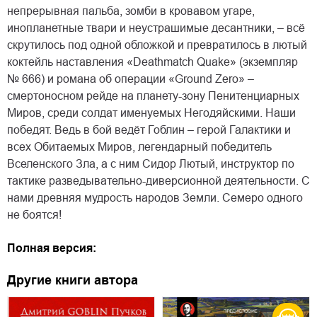
непрерывная пальба, зомби в кровавом угаре,
инопланетные твари и неустрашимые десантники, – всё
скрутилось под одной обложкой и превратилось в лютый
коктейль наставления «Deathmatch Quake» (экземпляр
№ 666) и романа об операции «Ground Zero» –
смертоносном рейде на планету-зону Пенитенциарных
Миров, среди солдат именуемых Негодяйскими. Наши
победят. Ведь в бой ведёт Гоблин – герой Галактики и
всех Обитаемых Миров, легендарный победитель
Вселенского Зла, а с ним Сидор Лютый, инструктор по
тактике разведывательно-диверсионной деятельности. С
нами древняя мудрость народов Земли. Семеро одного
не боятся!
Полная версия:
Другие книги автора