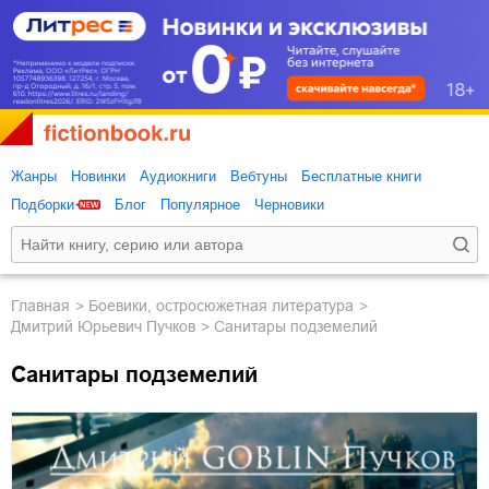
Жанры
Новинки
Аудиокниги
Вебтуны
Бесплатные книги
Подборки
Блог
Популярное
Черновики
Главная
боевики, остросюжетная литература
Дмитрий Юрьевич Пучков
Санитары подземелий
Санитары подземелий