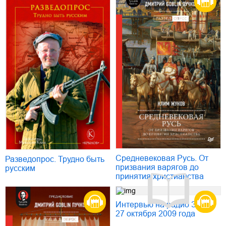
Средневековая Русь. От
Разведопрос. Трудно быть
призвания варягов до
русским
принятия христианства
Интервью на радио Зенит
27 октября 2009 года