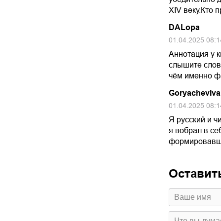
XIV веку.Кто 
DALopa
01.04.2025 08:1
Аннотация у к
слышите слово
чём именно ф
GoryachevIv
01.04.2025 08:1
Я русский и ч
я вобрал в с
формировавш
Оставит