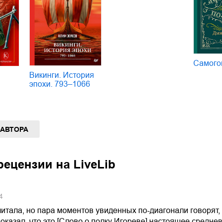
Самого
Викинги. История
эпохи. 793–1066
 АВТОРА
ецензии на LiveLib
4
читала, но пара моментов увиденных по-диагонали говорят, чт
оказал, что это [Слово о полку Игореве] настоящее среднев