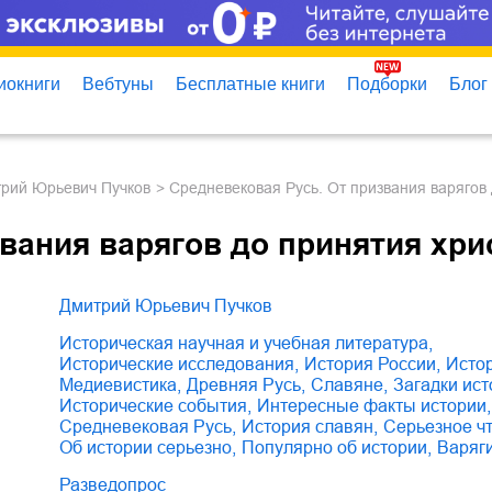
иокниги
Вебтуны
Бесплатные книги
Подборки
Блог
трий Юрьевич Пучков
Средневековая Русь. От призвания варягов
вания варягов до принятия хри
Дмитрий Юрьевич Пучков
историческая научная и учебная литература
,
исторические исследования
,
история России
,
ист
медиевистика
,
Древняя Русь
,
славяне
,
загадки ис
исторические события
,
интересные факты истории
,
средневековая Русь
,
история славян
,
серьезное ч
об истории серьезно
,
популярно об истории
,
варяг
Разведопрос