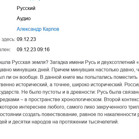
Русский
Аудио
Александр Карлов
 здесь:
09.12.23
влен:
09.12.23 09:16
ошла Русская земля? Загадка имени Русь и двухсотлетний 
давно минувших дней. Причем минувших настолько давно, ч
ыл ли он вообще. В данной книге мы попытались поместить 
твенно исторический, а точнее, широко исторический. Росси
ударств. Не было пустоты и в древности: Русь была связан
редками – в пространстве хронологическом. Второй контек
которое интереснее любого, самого лихо закрученного трил
состоянии создать повествование, равное по накаленности
ей и десятки народов на протяжении тысячелетий.