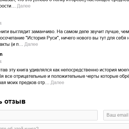
прости…
Далее
4
ниги выглядит заманчиво. На самом деле звучит лучше, чем
сочетание "История Руси", ничего нового вы тут для себя
акты (и п…
Далее
an
4
итав эту книга удивлялся как непосредственно история мое
ебя все отрицательные и положительные черты которые обр
ая моих предков отр…
Далее
ь отзыв