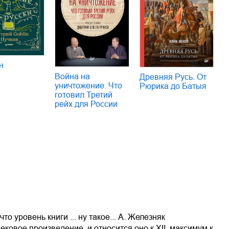
н
Война на
Древняя Русь. От
уничтожение. Что
Рюрика до Батыя
готовил Третий
рейх для России
о уровень книги ... ну такое... А. Железняк
ековое произведение, и относится оно к XII, максимум к