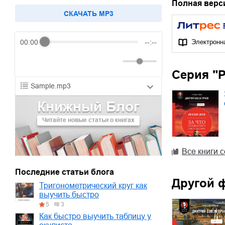
Полная верс
CКАЧАТЬ MP3
00:00
--:--
Электронн
Серия "
Sample.mp3
Книжный Блог
01.mp3
30:10
Читайте новые статьи о книгах
02.mp3
25:50
03.mp3
20:00
Все книги 
Последние статьи блога
Другой 
Тригонометрический круг как
выучить быстро
5
3
Как быстро выучить таблицу у