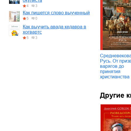
окулиста
4
3
Как пишется слово выученный
5
0
Как выучить авада кедавра в
хогвартс
5
3
Средневеков
Русь. От приз
варягов до
принятия
христианства
Другие к