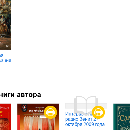
ая
вания
ниги автора
Интервью на
радио Зенит 27
октября 2009 года