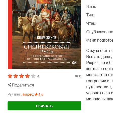
Язык:
Тип:
Чтец:
Опубликовано
Файл подгото
Откуда есть п
Все это дела 
Рюрик, но и б
контекст собс
множество гос
4
0
географии и п
Поделиться
путешествие, 
человек не в 
Рейтинг
Литрес
:
4.6
миллионы люд
СКАЧАТЬ