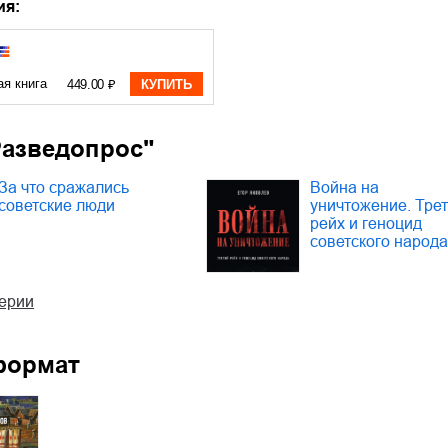
ия:
ая книга
449.00 ₽
КУПИТЬ
Разведопрос"
За что сражались
Война на
советские люди
уничтожение. Тре
рейх и геноцид
советского народа
серии
формат