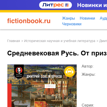
Жанры
Новинки
Ауд
Черновики
Главная
историческая научная и учебная литература
Дми
Средневековая Русь. От приз
Автор:
Жанры:
Серия: