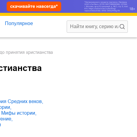
Популярное
 до принятия христианства
стианства
ория Средних веков
,
тории
,
мифы истории
,
тение
,
и