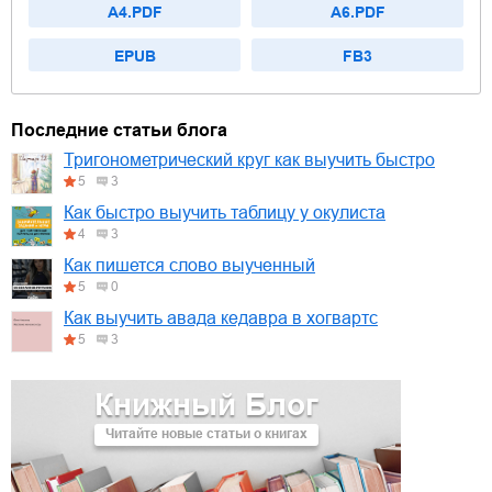
A4.PDF
A6.PDF
EPUB
FB3
Последние статьи блога
Тригонометрический круг как выучить быстро
5
3
Как быстро выучить таблицу у окулиста
4
3
Как пишется слово выученный
5
0
Как выучить авада кедавра в хогвартс
5
3
Книжный Блог
Читайте новые статьи о книгах