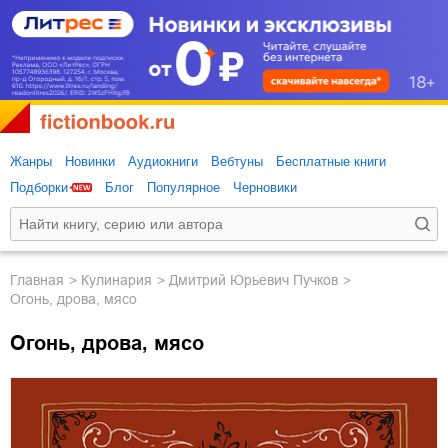
Жанры
Новинки
Аудиокниги
Вебтуны
Бесплатные книги
Подборки
Блог
Популярное
Черновики
Главная
кулинария
Дмитрий Юрьевич Пучков
Огонь, дрова, мясо
Огонь, дрова, мясо