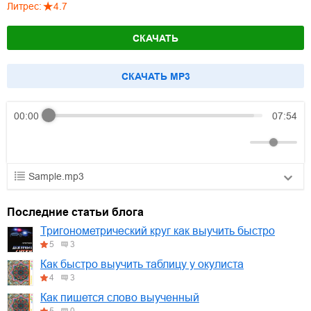
Литрес
:
4.7
СКАЧАТЬ
CКАЧАТЬ MP3
00:00
07:54
Sample.mp3
01.mp3
30:10
Последние статьи блога
02.mp3
25:50
Тригонометрический круг как выучить быстро
5
3
03.mp3
20:00
Как быстро выучить таблицу у окулиста
4
3
Как пишется слово выученный
5
0