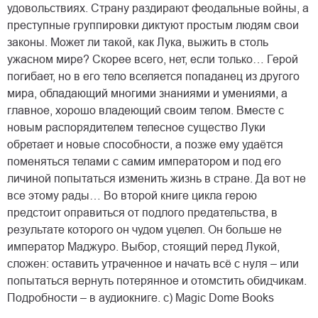
удовольствиях. Страну раздирают феодальные войны, а
преступные группировки диктуют простым людям свои
законы. Может ли такой, как Лука, выжить в столь
ужасном мире? Скорее всего, нет, если только… Герой
погибает, но в его тело вселяется попаданец из другого
мира, обладающий многими знаниями и умениями, а
главное, хорошо владеющий своим телом. Вместе с
новым распорядителем телесное существо Луки
обретает и новые способности, а позже ему удаётся
поменяться телами с самим императором и под его
личиной попытаться изменить жизнь в стране. Да вот не
все этому рады… Во второй книге цикла герою
предстоит оправиться от подлого предательства, в
результате которого он чудом уцелел. Он больше не
император Маджуро. Выбор, стоящий перед Лукой,
сложен: оставить утраченное и начать всё с нуля – или
попытаться вернуть потерянное и отомстить обидчикам.
Подробности – в аудиокниге. с) Magic Dome Books