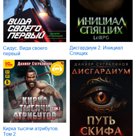
Дисгардиум 2. Инициал
Сидус. Вида своего
Спящих
первый
Кирка тысячи атрибутов.
Том 2