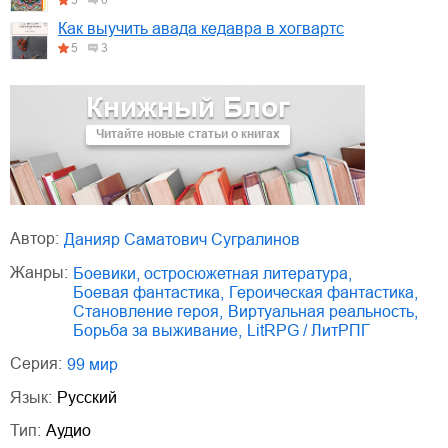
Как выучить авада кедавра в хогвартс
5
3
Книжный Блог
Читайте новые статьи о книгах
Автор:
Данияр Саматович Сугралинов
Жанры:
боевики, остросюжетная литература
,
боевая фантастика
,
героическая фантастика
,
становление героя
,
виртуальная реальность
,
борьба за выживание
,
LitRPG / ЛитРПГ
Серия:
99 мир
Язык:
Русский
Тип:
Аудио