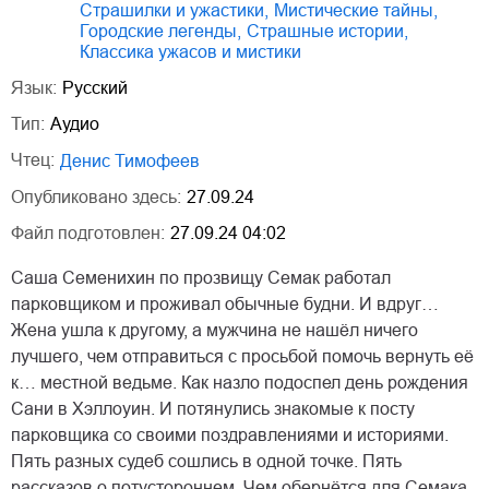
страшилки и ужастики
,
мистические тайны
,
городские легенды
,
страшные истории
,
классика ужасов и мистики
Язык:
Русский
Тип:
Аудио
Чтец:
Денис Тимофеев
Опубликовано здесь:
27.09.24
Файл подготовлен:
27.09.24 04:02
Саша Семенихин по прозвищу Семак работал
парковщиком и проживал обычные будни. И вдруг…
Жена ушла к другому, а мужчина не нашёл ничего
лучшего, чем отправиться с просьбой помочь вернуть её
к… местной ведьме. Как назло подоспел день рождения
Сани в Хэллоуин. И потянулись знакомые к посту
парковщика со своими поздравлениями и историями.
Пять разных судеб сошлись в одной точке. Пять
рассказов о потустороннем. Чем обернётся для Семака