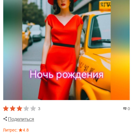
3
0
Поделиться
Литрес
:
4.8