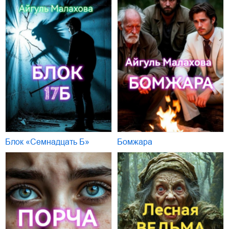
Блок «Семнадцать Б»
Бомжара