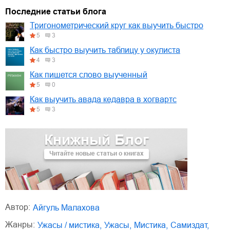
01.mp3
30:10
Последние статьи блога
02.mp3
25:50
Тригонометрический круг как выучить быстро
5
3
03.mp3
20:00
Как быстро выучить таблицу у окулиста
4
3
Как пишется слово выученный
5
0
Как выучить авада кедавра в хогвартс
5
3
Книжный Блог
Читайте новые статьи о книгах
Автор:
Айгуль Малахова
Жанры:
ужасы / мистика
,
ужасы
,
мистика
,
Самиздат
,