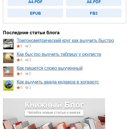
A4.PDF
A6.PDF
EPUB
FB3
Последние статьи блога
Тригонометрический круг как выучить быстро
5
3
Как быстро выучить таблицу у окулиста
4
3
Как пишется слово выученный
5
0
Как выучить авада кедавра в хогвартс
5
3
Книжный Блог
Читайте новые статьи о книгах