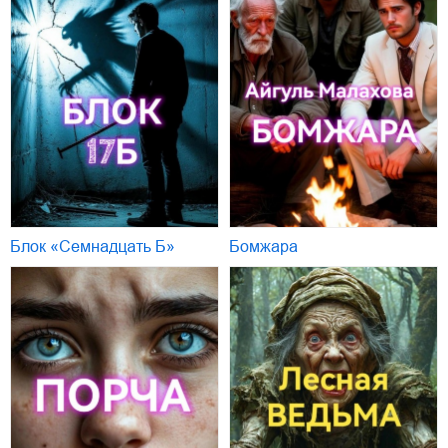
Блок «Семнадцать Б»
Бомжара