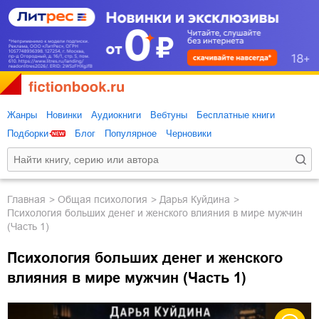
Жанры
Новинки
Аудиокниги
Вебтуны
Бесплатные книги
Подборки
Блог
Популярное
Черновики
Главная
общая психология
Дарья Куйдина
Психология больших денег и женского влияния в мире мужчин
(Часть 1)
Психология больших денег и женского
влияния в мире мужчин (Часть 1)