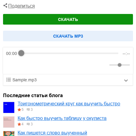
Поделиться
СКАЧАТЬ
CКАЧАТЬ MP3
00:00
--:--
Sample.mp3
01.mp3
30:10
Последние статьи блога
02.mp3
25:50
Тригонометрический круг как выучить быстро
5
3
03.mp3
20:00
Как быстро выучить таблицу у окулиста
4
3
Как пишется слово выученный