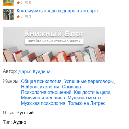
5
0
Как выучить авада кедавра в хогвартс
5
3
Книжный Блог
Читайте новые статьи о книгах
Автор:
Дарья Куйдина
Жанры:
общая психология
,
успешные переговоры
,
нейропсихология
,
Самиздат
,
психология отношений
,
как достичь цели
,
мужчина и женщина
,
мужчина мечты
,
мужская психология
,
только на Литрес
Язык:
Русский
Тип:
Аудио