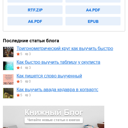
RTF.ZIP
A4.PDF
A6.PDF
EPUB
Последние статьи блога
Тригонометрический круг как выучить быстро
5
3
Как быстро выучить таблицу у окулиста
4
3
Как пишется слово выученный
5
0
Как выучить авада кедавра в хогвартс
5
3
Книжный Блог
Читайте новые статьи о книгах