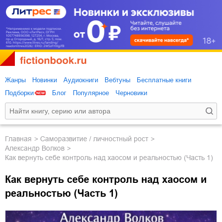
Жанры
Новинки
Аудиокниги
Вебтуны
Бесплатные книги
Подборки
Блог
Популярное
Черновики
Главная
саморазвитие / личностный рост
Александр Волков
Как вернуть себе контроль над хаосом и реальностью (Часть 1)
Как вернуть себе контроль над хаосом и
реальностью (Часть 1)