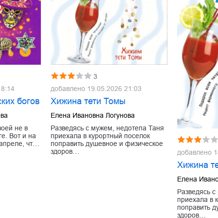
3
18:14
добавлено
19.05.2026 21:03
ких богов
Хижина тети Томы
ова
Елена Ивановна Логунова
воей не в
Разведясь с мужем, недотепа Таня
е. Вот и на
приехала в курортный поселок
 апреле, чт…
поправить душевное и физическое
здоров…
добавлено
1
Хижина т
Елена Ивано
Разведясь с
приехала в 
поправить д
здоров…