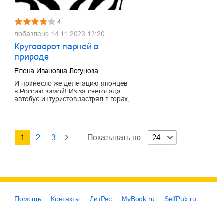
4
добавлено
14.11.2023 12:20
Круговорот парней в
природе
Елена Ивановна Логунова
И принесло же делегацию японцев
в Россию зимой! Из-за снегопада
автобус интуристов застрял в горах,
…
1
2
3
Показывать по:
24
Помощь
Контакты
ЛитРес
MyBook.ru
SelfPub.ru