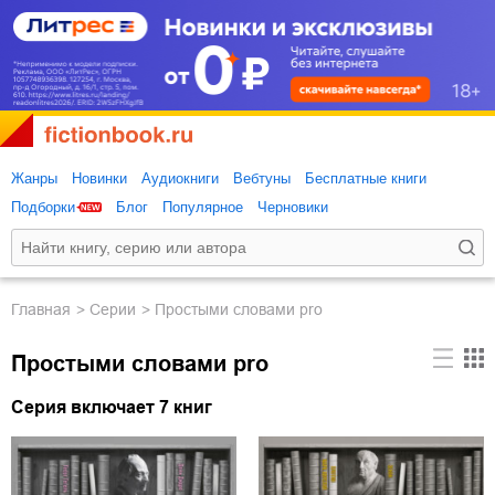
Жанры
Новинки
Аудиокниги
Вебтуны
Бесплатные книги
Подборки
Блог
Популярное
Черновики
Главная
Серии
Простыми словами pro
Простыми словами pro
Серия включает 7 книг