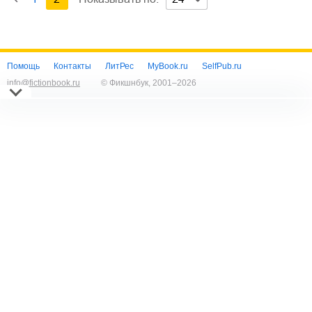
Помощь
Контакты
ЛитРес
MyBook.ru
SelfPub.ru
info@fictionbook.ru
© Фикшнбук, 2001–
2026